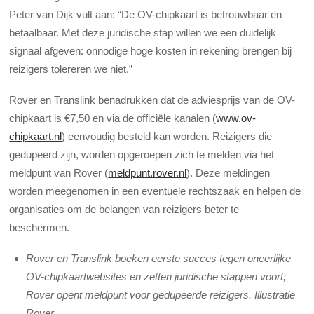
Peter van Dijk vult aan: “De OV-chipkaart is betrouwbaar en
betaalbaar. Met deze juridische stap willen we een duidelijk
signaal afgeven: onnodige hoge kosten in rekening brengen bij
reizigers tolereren we niet.”
Rover en Translink benadrukken dat de adviesprijs van de OV-
chipkaart is €7,50 en via de officiële kanalen (
www.ov-
chipkaart.nl
) eenvoudig besteld kan worden. Reizigers die
gedupeerd zijn, worden opgeroepen zich te melden via het
meldpunt van Rover (
meldpunt.rover.nl
)
. Deze meldingen
worden meegenomen in een eventuele rechtszaak en helpen de
organisaties om de belangen van reizigers beter te
beschermen.
Rover en Translink boeken eerste succes tegen oneerlijke
OV-chipkaartwebsites en zetten juridische stappen voort;
Rover opent meldpunt voor gedupeerde reizigers. Illustratie
Rover.