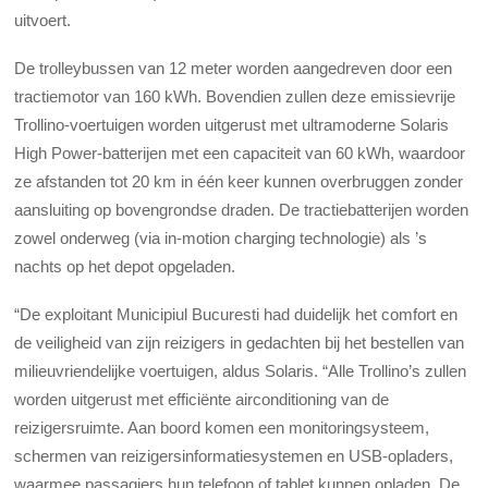
uitvoert.
De trolleybussen van 12 meter worden aangedreven door een
tractiemotor van 160 kWh. Bovendien zullen deze emissievrije
Trollino-voertuigen worden uitgerust met ultramoderne Solaris
High Power-batterijen met een capaciteit van 60 kWh, waardoor
ze afstanden tot 20 km in één keer kunnen overbruggen zonder
aansluiting op bovengrondse draden. De tractiebatterijen worden
zowel onderweg (via in-motion charging technologie) als ’s
nachts op het depot opgeladen.
“De exploitant Municipiul Bucuresti had duidelijk het comfort en
de veiligheid van zijn reizigers in gedachten bij het bestellen van
milieuvriendelijke voertuigen, aldus Solaris. “Alle Trollino’s zullen
worden uitgerust met efficiënte airconditioning van de
reizigersruimte. Aan boord komen een monitoringsysteem,
schermen van reizigersinformatiesystemen en USB-opladers,
waarmee passagiers hun telefoon of tablet kunnen opladen. De