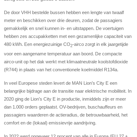
De door VHH bestelde bussen hebben een lengte van twaalf
meter en beschikken over drie deuren, zodat de passagiers
gemakkelijk en snel kunnen in- en uitstappen. De voertuigen
hebben zes accupakketten met een gezamenlijke capaciteit van
480 kWh. Een energiezuinige CO
-airco zorgt in elk jaargetijde
2
voor een aangename temperatuur aan boord. De compacte
airco-unit op het dak werkt met klimaatneutrale koolstofdioxide
(R744) in plaats van het conventionele koelmiddel R134a.
In veel Europese steden levert de MAN Lion’s City E een
belangrijke bijdrage aan de transitie naar elektrische mobiliteit. In
2020 ging de Lion’s City E in productie, inmiddels zijn er meer
dan 1.000 orders geplaatst. OV-bedrijven, buschauffeurs en
passagiers waarderen de actieradius, de betrouwbaarheid, het
comfort en de (lokaal) emissievrije aandrijving.
In 2022 werd ongeveer 12 procent van alle in Europa (EU 27 +