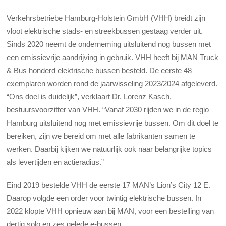
Verkehrsbetriebe Hamburg-Holstein GmbH (VHH) breidt zijn
vloot elektrische stads- en streekbussen gestaag verder uit.
Sinds 2020 neemt de onderneming uitsluitend nog bussen met
een emissievrije aandrijving in gebruik. VHH heeft bij MAN Truck
& Bus honderd elektrische bussen besteld. De eerste 48
exemplaren worden rond de jaarwisseling 2023/2024 afgeleverd.
“Ons doel is duidelijk”, verklaart Dr. Lorenz Kasch,
bestuursvoorzitter van VHH. “Vanaf 2030 rijden we in de regio
Hamburg uitsluitend nog met emissievrije bussen. Om dit doel te
bereiken, zijn we bereid om met alle fabrikanten samen te
werken. Daarbij kijken we natuurlijk ook naar belangrijke topics
als levertijden en actieradius.”
Eind 2019 bestelde VHH de eerste 17 MAN’s Lion’s City 12 E.
Daarop volgde een order voor twintig elektrische bussen. In
2022 klopte VHH opnieuw aan bij MAN, voor een bestelling van
dertig solo en zes gelede e-bussen.