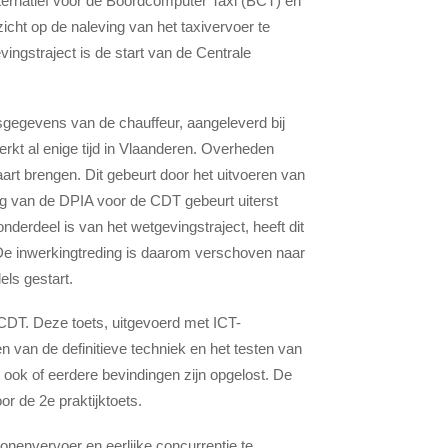
ternatief voor de Boordcomputer Taxi (BCT) en
icht op de naleving van het taxivervoer te
vingstraject is de start van de Centrale
egevens van de chauffeur, aangeleverd bij
rkt al enige tijd in Vlaanderen. Overheden
rt brengen. Dit gebeurt door het uitvoeren van
g van de DPIA voor de CDT gebeurt uiterst
onderdeel is van het wetgevingstraject, heeft dit
 De inwerkingtreding is daarom verschoven naar
ls gestart.
CDT. Deze toets, uitgevoerd met ICT-
n van de definitieve techniek en het testen van
t ook of eerdere bevindingen zijn opgelost. De
r de 2e praktijktoets.
sonenvervoer en eerlijke concurrentie te