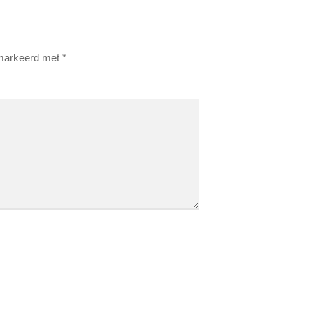
emarkeerd met
*