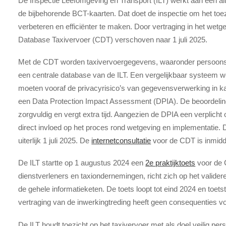
De Inspectie Leefomgeving en Transport (ILT) werkt aan een al
de bijbehorende BCT-kaarten. Dat doet de inspectie om het toez
verbeteren en efficiënter te maken. Door vertraging in het wetge
Database Taxivervoer (CDT) verschoven naar 1 juli 2025.
Met de CDT worden taxivervoergegevens, waaronder persoonsg
een centrale database van de ILT. Een vergelijkbaar systeem we
moeten vooraf de privacyrisico’s van gegevensverwerking in kaa
een Data Protection Impact Assessment (DPIA). De beoordelin
zorgvuldig en vergt extra tijd. Aangezien de DPIA een verplicht 
direct invloed op het proces rond wetgeving en implementatie.
uiterlijk 1 juli 2025. De
internetconsultatie
voor de CDT is inmidde
De ILT startte op 1 augustus 2024 een
2e praktijktoets
voor de 
dienstverleners en taxiondernemingen, richt zich op het validere
de gehele informatieketen. De toets loopt tot eind 2024 en toets
vertraging van de inwerkingtreding heeft geen consequenties voo
De ILT houdt toezicht op het taxivervoer met als doel veilig per