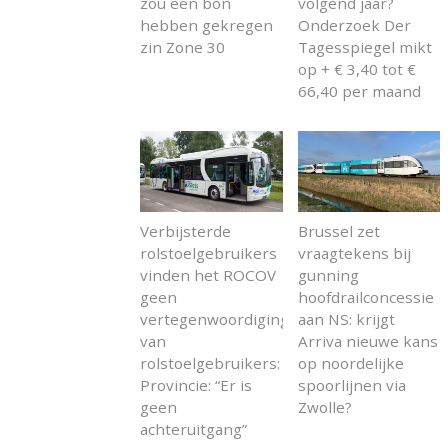
zou een bon
volgend jaar?
hebben gekregen
Onderzoek Der
zin Zone 30
Tagesspiegel mikt
op + € 3,40 tot €
66,40 per maand
Verbijsterde
Brussel zet
rolstoelgebruikers
vraagtekens bij
vinden het ROCOV
gunning
geen
hoofdrailconcessie
vertegenwoordiging
aan NS: krijgt
van
Arriva nieuwe kans
rolstoelgebruikers:
op noordelijke
Provincie: “Er is
spoorlijnen via
geen
Zwolle?
achteruitgang”