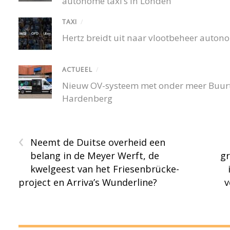
autonome taxi’s in Londen
TAXI
/
Hertz breidt uit naar vlootbeheer autono
ACTUEEL
/
Nieuw OV-systeem met onder meer Buurtb
Hardenberg
‹
Neemt de Duitse overheid een
belang in de Meyer Werft, de
gr
kwelgeest van het Friesenbrücke-
project en Arriva’s Wunderline?
v