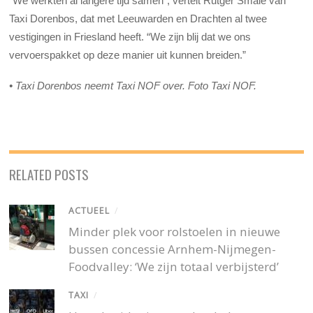
“We werkten al langere tijd samen”, vertelt Rutger Smale van
Taxi Dorenbos, dat met Leeuwarden en Drachten al twee
vestigingen in Friesland heeft. “We zijn blij dat we ons
vervoerspakket op deze manier uit kunnen breiden.”
•
Taxi Dorenbos neemt Taxi NOF over. Foto Taxi NOF.
RELATED POSTS
ACTUEEL
/
Minder plek voor rolstoelen in nieuwe
bussen concessie Arnhem-Nijmegen-
Foodvalley: ‘We zijn totaal verbijsterd’
TAXI
/