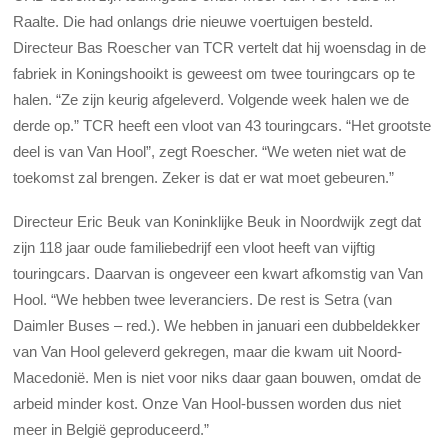
Raalte. Die had onlangs drie nieuwe voertuigen besteld.
Directeur Bas Roescher van TCR vertelt dat hij woensdag in de
fabriek in Koningshooikt is geweest om twee touringcars op te
halen. “Ze zijn keurig afgeleverd. Volgende week halen we de
derde op.” TCR heeft een vloot van 43 touringcars. “Het grootste
deel is van Van Hool”, zegt Roescher. “We weten niet wat de
toekomst zal brengen. Zeker is dat er wat moet gebeuren.”
Directeur Eric Beuk van Koninklijke Beuk in Noordwijk zegt dat
zijn 118 jaar oude familiebedrijf een vloot heeft van vijftig
touringcars. Daarvan is ongeveer een kwart afkomstig van Van
Hool. “We hebben twee leveranciers. De rest is Setra (van
Daimler Buses – red.). We hebben in januari een dubbeldekker
van Van Hool geleverd gekregen, maar die kwam uit Noord-
Macedonië. Men is niet voor niks daar gaan bouwen, omdat de
arbeid minder kost. Onze Van Hool-bussen worden dus niet
meer in België geproduceerd.”