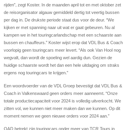
rijden”, zegt Koster. In de maanden april tot en met oktober zet
de reisorganisator algauw gemiddeld dertig tot veertig bussen
per dag in. De drukste periode staat dus voor de deur. “We
kijken er met spanning naar uit wat er gaat gebeuren. Nu al
kampen we in het touringcarlandschap met een schaarste aan
bussen en chauffeurs.” Koster wijst erop dat VDL Bus & Coach
voorlopig geen touringcars meer levert. “Als ook Van Hool nog
wegvalt, dan wordt de spoeling wel aardig dun. Gezien de
huidige schaarste wordt het dan een hele uitdaging om straks
ergens nog touringcars te krijgen.”
Een woordvoerder van de VDL Groep bevestigt dat VDL Bus &
Coach in Valkenswaard geen orders meer aanneemt. “Onze
totale productiecapaciteit voor 2024 is volledig uitverkocht. We
zitten vol, we kunnen niet meer maken dan we kunnen. Op dit
moment nemen we geen nieuwe orders voor 2024 aan.”
OAD betrekt zijn touringcars onder meer van TCR Tours in