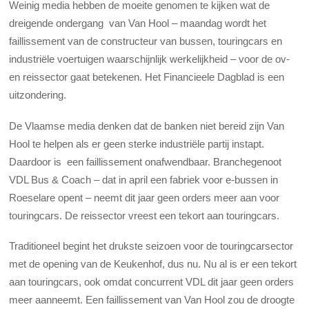
Weinig media hebben de moeite genomen te kijken wat de
dreigende ondergang van Van Hool – maandag wordt het
faillissement van de constructeur van bussen, touringcars en
industriële voertuigen waarschijnlijk werkelijkheid – voor de ov-
en reissector gaat betekenen. Het Financieele Dagblad is een
uitzondering.
De Vlaamse media denken dat de banken niet bereid zijn Van
Hool te helpen als er geen sterke industriële partij instapt.
Daardoor is een faillissement onafwendbaar. Branchegenoot
VDL Bus & Coach – dat in april een fabriek voor e-bussen in
Roeselare opent – neemt dit jaar geen orders meer aan voor
touringcars. De reissector vreest een tekort aan touringcars.
Traditioneel begint het drukste seizoen voor de touringcarsector
met de opening van de Keukenhof, dus nu. Nu al is er een tekort
aan touringcars, ook omdat concurrent VDL dit jaar geen orders
meer aanneemt. Een faillissement van Van Hool zou de droogte