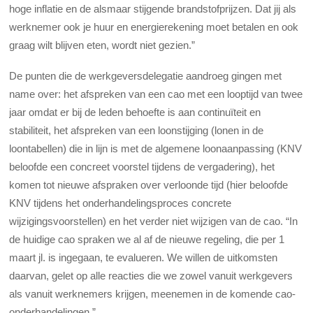
hoge inflatie en de alsmaar stijgende brandstofprijzen. Dat jij als
werknemer ook je huur en energierekening moet betalen en ook
graag wilt blijven eten, wordt niet gezien.”
De punten die de werkgeversdelegatie aandroeg gingen met
name over: het afspreken van een cao met een looptijd van twee
jaar omdat er bij de leden behoefte is aan continuïteit en
stabiliteit, het afspreken van een loonstijging (lonen in de
loontabellen) die in lijn is met de algemene loonaanpassing (KNV
beloofde een concreet voorstel tijdens de vergadering), het
komen tot nieuwe afspraken over verloonde tijd (hier beloofde
KNV tijdens het onderhandelingsproces concrete
wijzigingsvoorstellen) en het verder niet wijzigen van de cao. “In
de huidige cao spraken we al af de nieuwe regeling, die per 1
maart jl. is ingegaan, te evalueren. We willen de uitkomsten
daarvan, gelet op alle reacties die we zowel vanuit werkgevers
als vanuit werknemers krijgen, meenemen in de komende cao-
onderhandelingen.”