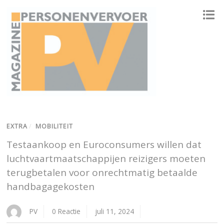
ONAFHANKELIJK PLATFORM VOOR HET PERSONENVERVOER
EXTRA
/
MOBILITEIT
Testaankoop en Euroconsumers willen dat
luchtvaartmaatschappijen reizigers moeten
terugbetalen voor onrechtmatig betaalde
handbagagekosten
PV
0 Reactie
juli 11, 2024