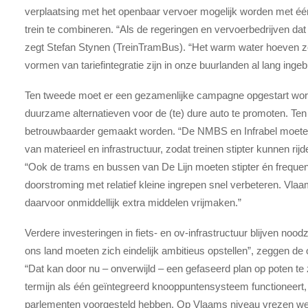
verplaatsing met het openbaar vervoer mogelijk worden met één
trein te combineren. “Als de regeringen en vervoerbedrijven dat 
zegt Stefan Stynen (TreinTramBus). “Het warm water hoeven ze a
vormen van tariefintegratie zijn in onze buurlanden al lang ingeb
Ten tweede moet er een gezamenlijke campagne opgestart word
duurzame alternatieven voor de (te) dure auto te promoten. Te
betrouwbaarder gemaakt worden. “De NMBS en Infrabel moeten
van materieel en infrastructuur, zodat treinen stipter kunnen rijd
“Ook de trams en bussen van De Lijn moeten stipter én frequen
doorstroming met relatief kleine ingrepen snel verbeteren. Vlaa
daarvoor onmiddellijk extra middelen vrijmaken.”
Verdere investeringen in fiets- en ov-infrastructuur blijven nood
ons land moeten zich eindelijk ambitieus opstellen”, zeggen de
“Dat kan door nu – onverwijld – een gefaseerd plan op poten te 
termijn als één geïntegreerd knooppuntensysteem functioneert, 
parlementen voorgesteld hebben. Op Vlaams niveau vrezen we