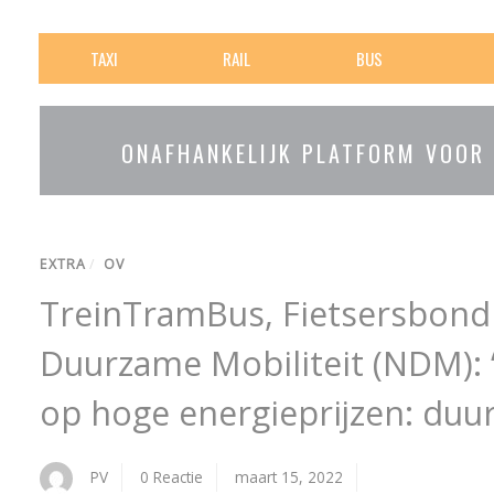
TAXI
RAIL
BUS
ONAFHANKELIJK PLATFORM VOOR
EXTRA
/
OV
TreinTramBus, Fietsersbond
Duurzame Mobiliteit (NDM):
op hoge energieprijzen: duur
PV
0 Reactie
maart 15, 2022