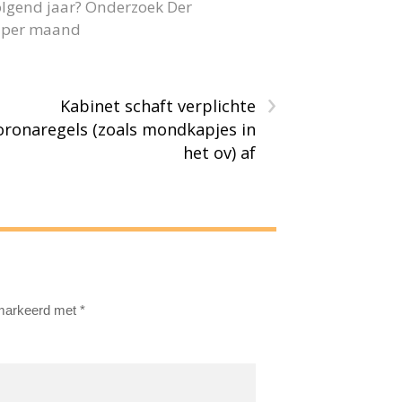
olgend jaar? Onderzoek Der
40 per maand
›
Kabinet schaft verplichte
oronaregels (zoals mondkapjes in
het ov) af
emarkeerd met
*