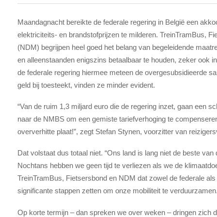
Maandagnacht bereikte de federale regering in België een akk
elektriciteits- en brandstofprijzen te milderen. TreinTramBus, 
(NDM) begrijpen heel goed het belang van begeleidende maatr
en alleenstaanden enigszins betaalbaar te houden, zeker ook in
de federale regering hiermee meteen de overgesubsidieerde sa
geld bij toesteekt, vinden ze minder evident.
“Van de ruim 1,3 miljard euro die de regering inzet, gaan een sc
naar de NMBS om een gemiste tariefverhoging te compenseren
oververhitte plaat!”, zegt Stefan Stynen, voorzitter van reizige
Dat volstaat dus totaal niet. “Ons land is lang niet de beste van
Nochtans hebben we geen tijd te verliezen als we de klimaatdoe
TreinTramBus, Fietsersbond en NDM dat zowel de federale als 
significante stappen zetten om onze mobiliteit te verduurzamen
Op korte termijn – dan spreken we over weken – dringen zich d