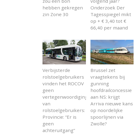
zou een bon
volgend jaar?
hebben gekregen
Onderzoek Der
zin Zone 30
Tagesspiegel mikt
op + € 3,40 tot €
66,40 per maand
Verbijsterde
Brussel zet
rolstoelgebruikers
vraagtekens bij
vinden het ROCOV
gunning
geen
hoofdrailconcessie
vertegenwoordiging
aan NS: krijgt
van
Arriva nieuwe kans
rolstoelgebruikers:
op noordelijke
Provincie: “Er is
spoorlijnen via
geen
Zwolle?
achteruitgang”