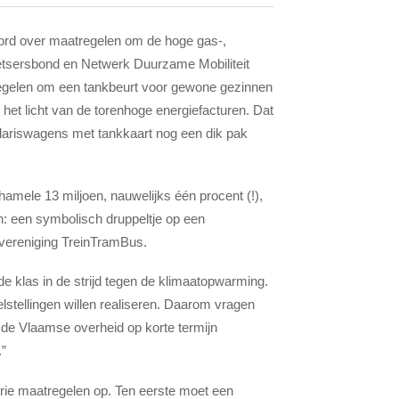
oord over maatregelen om de hoge gas-,
Fietsersbond en Netwerk Duurzame Mobiliteit
egelen om een tankbeurt voor gewone gezinnen
 het licht van de torenhoge energiefacturen. Dat
lariswagens met tankkaart nog een dik pak
hamele 13 miljoen, nauwelijks één procent (!),
: een symbolisch druppeltje op een
rsvereniging TreinTramBus.
 de klas in de strijd tegen de klimaatopwarming.
lstellingen willen realiseren. Daarom vragen
de Vlaamse overheid op korte termijn
.”
rie maatregelen op. Ten eerste moet een