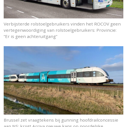
Verbijsterde rolstoelgebruikers vinden het ROCOV geen
vertegenwoordiging van rolstoelgebruikers: Provincie:
“Er is geen achteruitgang”
Brussel zet vraagtekens bij gunning hoofdrailconcessie
aan NS: krijgt Arriva nieuwe kans op noordelijke