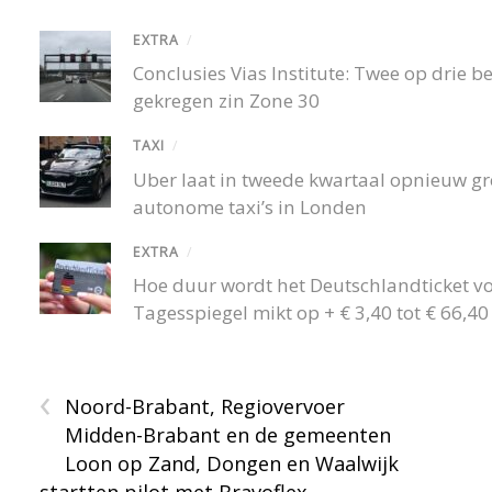
EXTRA
/
Conclusies Vias Institute: Twee op drie
gekregen zin Zone 30
TAXI
/
Uber laat in tweede kwartaal opnieuw gro
autonome taxi’s in Londen
EXTRA
/
Hoe duur wordt het Deutschlandticket v
Tagesspiegel mikt op + € 3,40 tot € 66,
‹
Noord-Brabant, Regiovervoer
Midden-Brabant en de gemeenten
Loon op Zand, Dongen en Waalwijk
startten pilot met Bravoflex