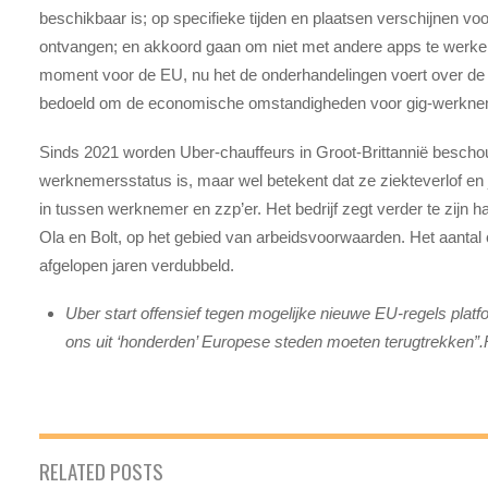
beschikbaar is; op specifieke tijden en plaatsen verschijnen voo
ontvangen; en akkoord gaan om niet met andere apps te werk
moment voor de EU, nu het de onderhandelingen voert over de uit
bedoeld om de economische omstandigheden voor gig-werknem
Sinds 2021 worden Uber-chauffeurs in Groot-Brittannië beschouw
werknemersstatus is, maar wel betekent dat ze ziekteverlof en j
in tussen werknemer en zzp’er. Het bedrijf zegt verder te zijn
Ola en Bolt, op het gebied van arbeidsvoorwaarden. Het aantal c
afgelopen jaren verdubbeld.
Uber start offensief tegen mogelijke nieuwe EU-regels plat
ons uit ‘honderden’ Europese steden moeten terugtrekken”.
RELATED POSTS