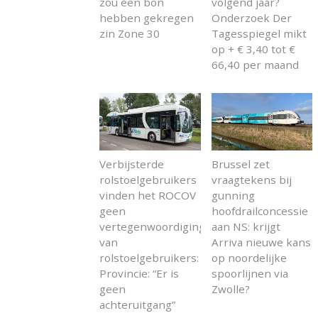
zou een bon
volgend jaar?
hebben gekregen
Onderzoek Der
zin Zone 30
Tagesspiegel mikt
op + € 3,40 tot €
66,40 per maand
Verbijsterde
Brussel zet
rolstoelgebruikers
vraagtekens bij
vinden het ROCOV
gunning
geen
hoofdrailconcessie
vertegenwoordiging
aan NS: krijgt
van
Arriva nieuwe kans
rolstoelgebruikers:
op noordelijke
Provincie: “Er is
spoorlijnen via
geen
Zwolle?
achteruitgang”