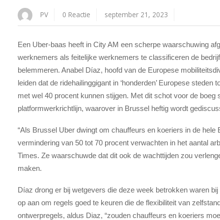
PV
0 Reactie
september 21, 2023
Een Uber-baas heeft in City AM een scherpe waarschuwing afg
werknemers als feitelijke werknemers te classificeren de bedrij
belemmeren. Anabel Díaz, hoofd van de Europese mobiliteitsdiv
leiden dat de ridehailinggigant in ‘honderden’ Europese steden t
met wel 40 procent kunnen stijgen. Met dit schot voor de boeg 
platformwerkrichtlijn, waarover in Brussel heftig wordt gediscu
“Als Brussel Uber dwingt om chauffeurs en koeriers in de hele
vermindering van 50 tot 70 procent verwachten in het aantal arb
Times. Ze waarschuwde dat dit ook de wachttijden zou verlengen
maken.
Díaz drong er bij wetgevers die deze week betrokken waren bij 
op aan om regels goed te keuren die de flexibiliteit van zelfst
ontwerpregels, aldus Diaz, “zouden chauffeurs en koeriers moete