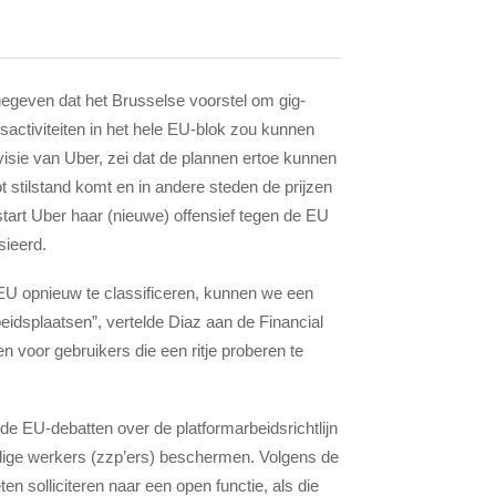
egeven dat het Brusselse voorstel om gig-
fsactiviteiten in het hele EU-blok zou kunnen
isie van Uber, zei dat de plannen ertoe kunnen
ot stilstand komt en in andere steden de prijzen
start Uber haar (nieuwe) offensief tegen de EU
ssieerd.
 EU opnieuw te classificeren, kunnen we een
eidsplaatsen”, vertelde Diaz aan de Financial
 voor gebruikers die een ritje proberen te
de EU-debatten over de platformarbeidsrichtlijn
andige werkers (zzp’ers) beschermen. Volgens de
n solliciteren naar een open functie, als die