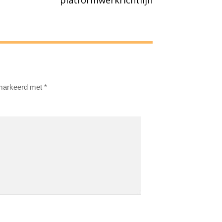
emarkeerd met
*