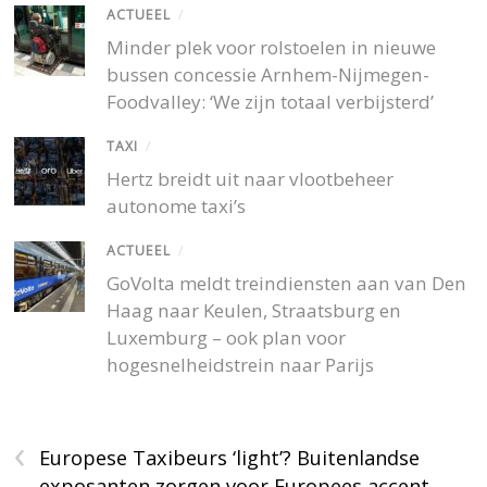
ACTUEEL
/
Minder plek voor rolstoelen in nieuwe
bussen concessie Arnhem-Nijmegen-
Foodvalley: ‘We zijn totaal verbijsterd’
TAXI
/
Hertz breidt uit naar vlootbeheer
autonome taxi’s
ACTUEEL
/
GoVolta meldt treindiensten aan van Den
Haag naar Keulen, Straatsburg en
Luxemburg – ook plan voor
hogesnelheidstrein naar Parijs
‹
Europese Taxibeurs ‘light’? Buitenlandse
exposanten zorgen voor Europees accent,