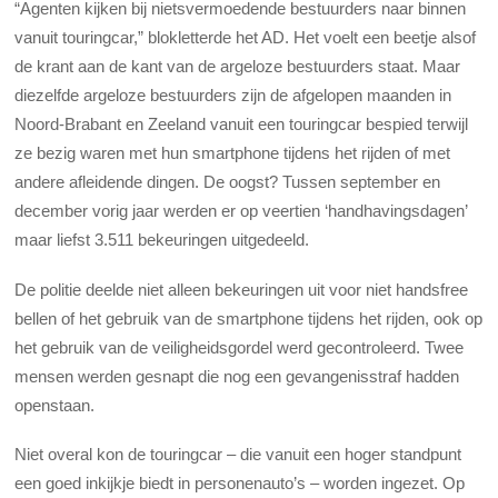
“Agenten kijken bij nietsvermoedende bestuurders naar binnen
vanuit touringcar,” blokletterde het AD. Het voelt een beetje alsof
de krant aan de kant van de argeloze bestuurders staat. Maar
diezelfde argeloze bestuurders zijn de afgelopen maanden in
Noord-Brabant en Zeeland vanuit een touringcar bespied terwijl
ze bezig waren met hun smartphone tijdens het rijden of met
andere afleidende dingen. De oogst? Tussen september en
december vorig jaar werden er op veertien ‘handhavingsdagen’
maar liefst 3.511 bekeuringen uitgedeeld.
De politie deelde niet alleen bekeuringen uit voor niet handsfree
bellen of het gebruik van de smartphone tijdens het rijden, ook op
het gebruik van de veiligheidsgordel werd gecontroleerd. Twee
mensen werden gesnapt die nog een gevangenisstraf hadden
openstaan.
Niet overal kon de touringcar – die vanuit een hoger standpunt
een goed inkijkje biedt in personenauto’s – worden ingezet. Op