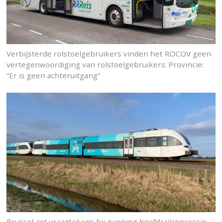
Verbijsterde rolstoelgebruikers vinden het ROCOV geen
vertegenwoordiging van rolstoelgebruikers: Provincie:
“Er is geen achteruitgang”
Brussel zet vraagtekens bij gunning hoofdrailconcessie