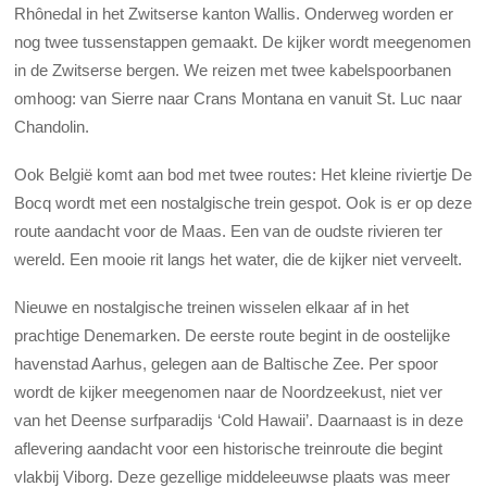
Rhônedal in het Zwitserse kanton Wallis. Onderweg worden er
nog twee tussenstappen gemaakt. De kijker wordt meegenomen
in de Zwitserse bergen. We reizen met twee kabelspoorbanen
omhoog: van Sierre naar Crans Montana en vanuit St. Luc naar
Chandolin.
Ook België komt aan bod met twee routes: Het kleine riviertje De
Bocq wordt met een nostalgische trein gespot. Ook is er op deze
route aandacht voor de Maas. Een van de oudste rivieren ter
wereld. Een mooie rit langs het water, die de kijker niet verveelt.
Nieuwe en nostalgische treinen wisselen elkaar af in het
prachtige Denemarken. De eerste route begint in de oostelijke
havenstad Aarhus, gelegen aan de Baltische Zee. Per spoor
wordt de kijker meegenomen naar de Noordzeekust, niet ver
van het Deense surfparadijs ‘Cold Hawaii’. Daarnaast is in deze
aflevering aandacht voor een historische treinroute die begint
vlakbij Viborg. Deze gezellige middeleeuwse plaats was meer