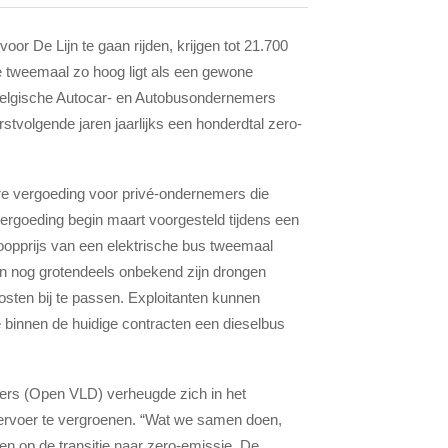
 De Lijn te gaan rijden, krijgen tot 21.700
ie tweemaal zo hoog ligt als een gewone
 Belgische Autocar- en Autobusondernemers
tvolgende jaren jaarlijks een honderdtal zero-
 vergoeding voor privé-ondernemers die
ergoeding begin maart voorgesteld tijdens een
opprijs van een elektrische bus tweemaal
van nog grotendeels onbekend zijn drongen
sten bij te passen. Exploitanten kunnen
binnen de huidige contracten een dieselbus
ers (Open VLD) verheugde zich in het
rvoer te vergroenen. “Wat we samen doen,
ten op de transitie naar zero-emissie. De