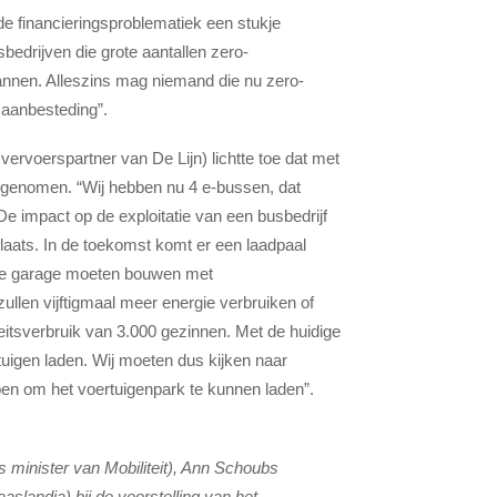
e financieringsproblematiek een stukje
edrijven die grote aantallen zero-
nnen. Alleszins mag niemand die nu zero-
aanbesteding”.
rvoerspartner van De Lijn) lichtte toe dat met
s genomen. “Wij hebben nu 4 e-bussen, dat
De impact op de exploitatie van een busbedrijf
laats. In de toekomst komt er een laadpaal
eede garage moeten bouwen met
zullen vijftigmaal meer energie verbruiken of
eitsverbruik van 3.000 gezinnen. Met de huidige
igen laden. Wij moeten dus kijken naar
n om het voertuigenpark te kunnen laden”.
s minister van Mobiliteit), Ann Schoubs
slandia) bij de voorstelling van het