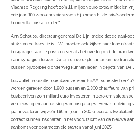
Vlaamse Regering heeft zo’n 11 miljoen euro extra middelen vr
drie jaar 300 zero-emissiebussen bij komen bij de privé-onderne
honderdtal bussen rijden”.
Ann Schoubs, directeur-generaal De Lijn, stelde dat de aanko
stuk van de transitie is. “Wij moeten ook kijken naar laadinfra
busgarages aan te passen evenals het overleg met de brandwee
naar synergiën tussen De Lijn en de exploitanten om de transitie
bussen bijvoorbeeld onderweg kunnen laden in depots van De Li
Luc Jullet, voorzitter openbaar vervoer FBAA, schetste hoe 45
worden gereden door 1.800 bussen en 2.800 chauffeurs van privé
busbedrijven zo’n miljard euro investeren in zero-emissiebusse
vernieuwing en aanpassing van busgarages evenals opleiding va
jaar investeren wij zo’n 160 miljoen in 300 e-bussen. Exploitan
correct kunnen inschatten in het vooruitzicht van de nieuwe aa
aankomt voor contracten die starten vanaf juni 2025.”