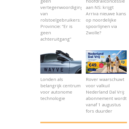
geen
hoofdrailconcessie
vertegenwoordiging
aan NS: krijgt
van
Arriva nieuwe kans
rolstoelgebruikers:
op noordelijke
Provincie: “Er is
spoorlijnen via
geen
Zwolle?
achteruitgang”
Londen als
Rover waarschuwt
belangrijk centrum
voor valkuil
voor autonome
Nederland Dal Vrij:
technologie
abonnement wordt
vanaf 1 augustus
fors duurder