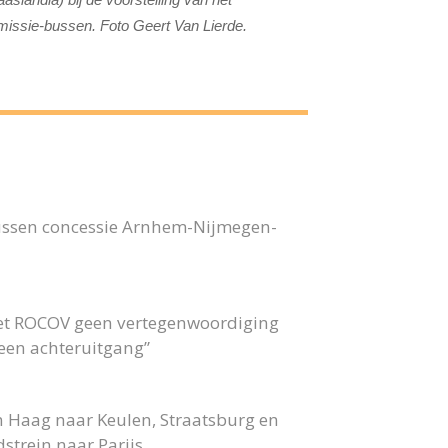
issie-bussen. Foto Geert Van Lierde.
bussen concessie Arnhem-Nijmegen-
 het ROCOV geen vertegenwoordiging
 geen achteruitgang”
n Haag naar Keulen, Straatsburg en
strein naar Parijs