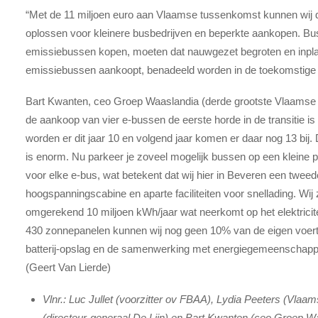
“Met de 11 miljoen euro aan Vlaamse tussenkomst kunnen wij d
oplossen voor kleinere busbedrijven en beperkte aankopen. Busb
emissiebussen kopen, moeten dat nauwgezet begroten en inpla
emissiebussen aankoopt, benadeeld worden in de toekomstige 
Bart Kwanten, ceo Groep Waaslandia (derde grootste Vlaamse ve
de aankoop van vier e-bussen de eerste horde in de transitie i
worden er dit jaar 10 en volgend jaar komen er daar nog 13 bij. 
is enorm. Nu parkeer je zoveel mogelijk bussen op een kleine p
voor elke e-bus, wat betekent dat wij hier in Beveren een tw
hoogspanningscabine en aparte faciliteiten voor snellading. Wij 
omgerekend 10 miljoen kWh/jaar wat neerkomt op het elektricit
430 zonnepanelen kunnen wij nog geen 10% van de eigen voertu
batterij-opslag en de samenwerking met energiegemeenschappe
(Geert Van Lierde)
Vlnr.: Luc Jullet (voorzitter ov FBAA), Lydia Peeters (Vlaam
(directeur-generaal De Lijn) en Bart Kwanten (ceo Groep Waa