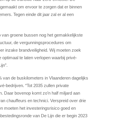
ijgemaakt om ervoor te zorgen dat er binnen
mers. Tegen einde dit jaar zal er al een
op van groene bussen nog het gemakkelijkste
structuur, de vergunningsprocedures om
r inzake brandveiligheid. Wij moeten zoek
 optimaal te laten verlopen waarbij privé-
jn”.
% van de buskilometers in Vlaanderen dagelijks
-bedrijven. “Tot 2035 zullen private
n. Daar bovenop komt zo’n half miljard aan
n chauffeurs en technici. Verspreid over drie
ten moeten het investeringsrisico goed en
nbestedingsronde van De Lijn die er begin 2023