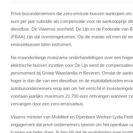
Privé-busondernemers die zero-emissie-bussen aankopen om voor
euro per jaar subsidie als compensatie voor de aankoopprijs d
dieselbus. De Vlaamse overheid, De Lijn en de Federatie van
(FBAA) zijn dat overeengekomen. Op die manier wil men de eers
emissiebussen laten instromen.
Na maandenlange moeizame onderhandelingen over een hogere
elektrische bussen inzetten voor De Lijn werd de compensatiev
persmoment bij Groep Waaslandia in Beveren. Omdat de aanko
hoger is dan die van een dieselbus en de exploitatiekosten er
autobusondernemers erop aan om het verschil in investeringsko
voortaan jaarlijks maximum 21.700 euro ontvangen wanneer ze 
vervangen door een zero-emissiebus.
Vlaams minister van Mobiliteit en Openbare Werken Lydia Peet
engagement dat privé-ondernemers nemen om het openbaar ve
kunnen we beter doen. Ik ben blij dat de exploitanten mee inzet