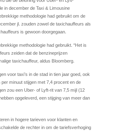
d die de beloning voor Uber- en Lyft-
de in december de Taxi & Limousine
ebrekkige methodologie had gebruikt om de
december jl. zouden zowel de taxichauffeurs als
ichauffeurs is gewoon doorgegaan.
rekkige methodologie had gebruikt. “Het is
ffeurs zeiden dat de benzineprijzen
malige taxichauffeur, aldus Bloomberg.
 voor taxi’s in de stad in tien jaar goed, ook
n per minuut stijgen met 7,4 procent en de
en zou een Uber- of Lyft-rit van 7,5 mijl (12
hebben opgeleverd, een stijging van meer dan
eren in hogere tarieven voor klanten en
 schakelde de rechter in om de tariefsverhoging