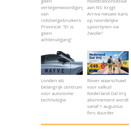
geen
hoofdrailconcessie
vertegenwoordiging
aan NS: krijgt
van
Arriva nieuwe kans
rolstoelgebruikers:
op noordelijke
Provincie: “Er is
spoorlijnen via
geen
Zwolle?
achteruitgang”
Londen als
Rover waarschuwt
belangrijk centrum
voor valkuil
voor autonome
Nederland Dal Vrij:
technologie
abonnement wordt
vanaf 1 augustus
fors duurder