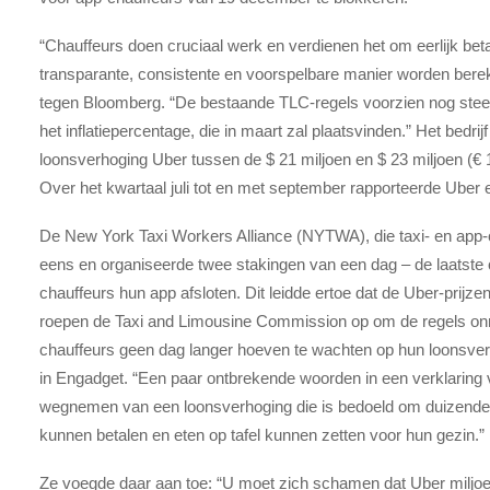
“Chauffeurs doen cruciaal werk en verdienen het om eerlijk be
transparante, consistente en voorspelbare manier worden ber
tegen Bloomberg. “De bestaande TLC-regels voorzien nog steed
het inflatiepercentage, die in maart zal plaatsvinden.” Het bedri
loonsverhoging Uber tussen de $ 21 miljoen en $ 23 miljoen (€
Over het kwartaal juli tot en met september rapporteerde Uber ee
De New York Taxi Workers Alliance (NYTWA), die taxi- en app-c
eens en organiseerde twee stakingen van een dag – de laatste o
chauffeurs hun app afsloten. Dit leidde ertoe dat de Uber-prijze
roepen de Taxi and Limousine Commission op om de regels onm
chauffeurs geen dag langer hoeven te wachten op hun loonsver
in Engadget. “Een paar ontbrekende woorden in een verklaring v
wegnemen van een loonsverhoging die is bedoeld om duizende
kunnen betalen en eten op tafel kunnen zetten voor hun gezin.”
Ze voegde daar aan toe: “U moet zich schamen dat Uber miljoe