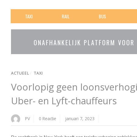
TAXI
RAIL
BUS
ONAFHANKELIJK PLATFORM VOOR
ACTUEEL
/
TAXI
Voorlopig geen loonsverhog
Uber- en Lyft-chauffeurs
PV
0 Reactie
januari 7, 2023