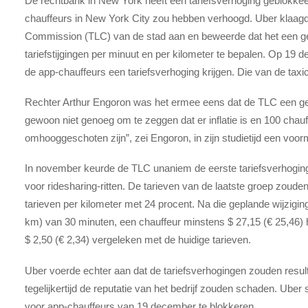
De rechtbank in New York heeft een tariefsverhoging geblokkeer
chauffeurs in New York City zou hebben verhoogd. Uber klaag
Commission (TLC) van de stad aan en beweerde dat het een g
tariefstijgingen per minuut en per kilometer te bepalen. Op 19 
de app-chauffeurs een tariefsverhoging krijgen. Die van de tax
Rechter Arthur Engoron was het ermee eens dat de TLC een geb
gewoon niet genoeg om te zeggen dat er inflatie is en 100 chau
omhooggeschoten zijn”, zei Engoron, in zijn studietijd een voor
In november keurde de TLC unaniem de eerste tariefsverhogingen
voor ridesharing-ritten. De tarieven van de laatste groep zoude
tarieven per kilometer met 24 procent. Na die geplande wijziging
km) van 30 minuten, een chauffeur minstens $ 27,15 (€ 25,46) 
$ 2,50 (€ 2,34) vergeleken met de huidige tarieven.
Uber voerde echter aan dat de tariefsverhogingen zouden result
tegelijkertijd de reputatie van het bedrijf zouden schaden. Uber
voor app-chauffeurs van 19 december te blokkeren.