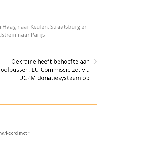
n Haag naar Keulen, Straatsburg en
strein naar Parijs
›
Oekraïne heeft behoefte aan
hoolbussen; EU Commissie zet via
UCPM donatiesysteem op
emarkeerd met
*