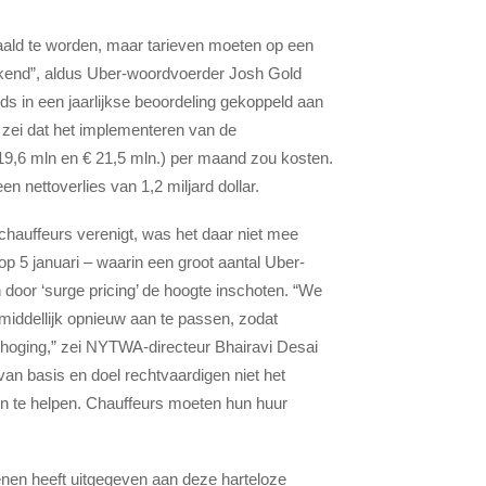
taald te worden, maar tarieven moeten op een
ekend”, aldus Uber-woordvoerder Josh Gold
s in een jaarlijkse beoordeling gekoppeld aan
jf zei dat het implementeren van de
 19,6 mln en € 21,5 mln.) per maand zou kosten.
n nettoverlies van 1,2 miljard dollar.
hauffeurs verenigt, was het daar niet mee
p 5 januari – waarin een groot aantal Uber-
n door ‘surge pricing’ de hoogte inschoten. “We
iddellijk opnieuw aan te passen, zodat
hoging,” zei NYTWA-directeur Bhairavi Desai
an basis en doel rechtvaardigen niet het
n te helpen. Chauffeurs moeten hun huur
nen heeft uitgegeven aan deze harteloze