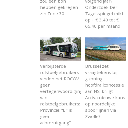
zou een bon
volgend jaar?
hebben gekregen
Onderzoek Der
zin Zone 30
Tagesspiegel mikt
op + € 3,40 tot €
66,40 per maand
Verbijsterde
Brussel zet
rolstoelgebruikers
vraagtekens bij
vinden het ROCOV
gunning
geen
hoofdrailconcessie
vertegenwoordiging
aan NS: krijgt
van
Arriva nieuwe kans
rolstoelgebruikers:
op noordelijke
Provincie: “Er is
spoorlijnen via
geen
Zwolle?
achteruitgang”