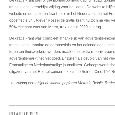
De gratis krant Metro, traditioneel op maandag, dinsdag, donder
treinstations, verschijnt vrijdag voor het laatst. De website blijf
website en de papieren krant – die in het Nederlands en het Fr
opgefrist, sluit uitgever Rossel de gratis krant nu toch na vier v
50% eigenaar was van Metro, trok zich in 2020 al terug.
De gratis krant was compleet afhankelijk van advertentie-inko
treinstations, maakte de coronacrisis en het dalende aantal reiz
forensen thuiswerkers werden, maakte het extra moeilijk voor 
advertentiemarkt het niet goed. Er zullen als gevolg van het ve
Franstalige en Nederlandstalige journalisten. Gehoopt wordt dat
uitgaven van het Rossel-concern, zoals Le Soir en Ciné Télé 
Vrijdag verschijnt de laatste papieren Metro in België. Redac
RELATED POSTS