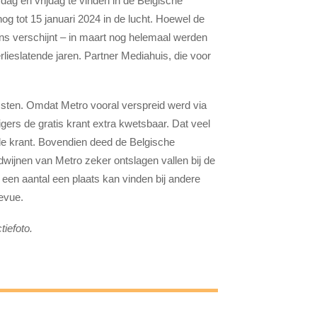
dag en vrijdag te vinden in de Belgische
t nog tot 15 januari 2024 in de lucht. Hoewel de
ans verschijnt – in maart nog helemaal werden
erlieslatende jaren. Partner Mediahuis, die voor
msten. Omdat Metro vooral verspreid werd via
igers de gratis krant extra kwetsbaar. Dat veel
de krant. Bovendien deed de Belgische
rdwijnen van Metro zeker ontslagen vallen bij de
 een aantal een plaats kan vinden bij andere
Revue.
tiefoto.