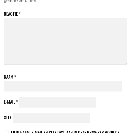
gemarkeerd met
*
REACTIE
*
NAAM
*
E-MAIL
*
SITE
MIJN NAAM, E-MAIL EN SITE OPSLAAN IN DEZE BROWSER VOOR DE