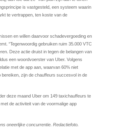
ingsprincipe is vastgesteld, een systeem waarin
kt te vertrappen, ten koste van de
missen en willen daarvoor schadevergoeding en
noemt. “Tegenwoordig gebruiken ruim 35.000 VTC
ren. Deze actie druist in tegen de belangen van
, aldus een woordvoerster van Uber. Volgens
elatie met de app aan, waarvan 60% niet
p bereiken, zijn de chauffeurs succesvol in de
rder deze maand Uber om 149 taxichauffeurs te
met de activiteit van de voormalige app
ns oneerlijke concurrentie. Redactiefoto.