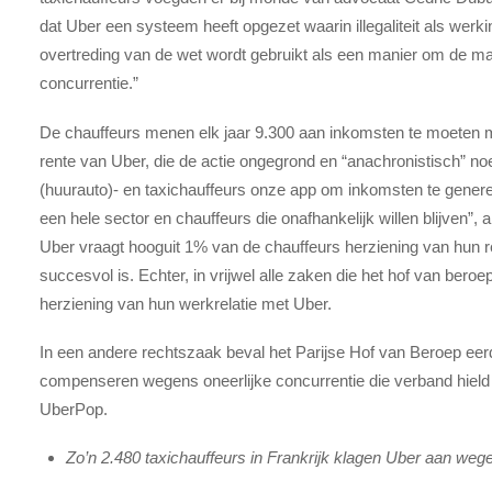
dat Uber een systeem heeft opgezet waarin illegaliteit als werk
overtreding van de wet wordt gebruikt als een manier om de mar
concurrentie.”
De chauffeurs menen elk jaar 9.300 aan inkomsten te moeten 
rente van Uber, die de actie ongegrond en “anachronistisch” 
(huurauto)- en taxichauffeurs onze app om inkomsten te genere
een hele sector en chauffeurs die onafhankelijk willen blijven”
Uber vraagt hooguit 1% van de chauffeurs herziening van hun r
succesvol is. Echter, in vrijwel alle zaken die het hof van beroe
herziening van hun werkrelatie met Uber.
In een andere rechtszaak beval het Parijse Hof van Beroep ee
compenseren wegens oneerlijke concurrentie die verband hield 
UberPop.
Zo’n 2.480 taxichauffeurs in Frankrijk klagen Uber aan wege