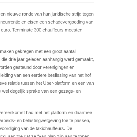
een nieuwe ronde van hun juridische strijd tegen
oncurrentie en eisen een schadevergoeding van
 euro
. Tenminste 300 chauffeurs moesten
 te maken gekregen met een groot aantal
, die drie jaar geleden aanhangig werd gemaakt,
worden gesteund door verenigingen en
leiding van een eerdere beslissing van het hof
eve relatie tussen het Uber-platform en een van
s wel degelijk sprake van een gezags- en
overeenkomst had met het platform en daarmee
 arbeids- en belastingwetgeving toe te passen,
woordiging van de taxichauffeurs. De
q, aan toe dat ze “van plan zijn aan te tonen