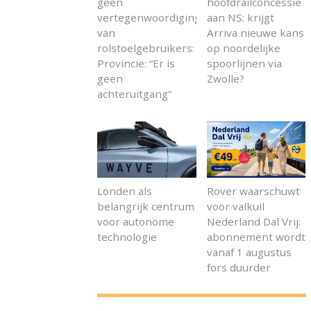
geen
hoofdrailconcessie
vertegenwoordiging
aan NS: krijgt
van
Arriva nieuwe kans
rolstoelgebruikers:
op noordelijke
Provincie: “Er is
spoorlijnen via
geen
Zwolle?
achteruitgang”
Londen als
Rover waarschuwt
belangrijk centrum
voor valkuil
voor autonome
Nederland Dal Vrij:
technologie
abonnement wordt
vanaf 1 augustus
fors duurder