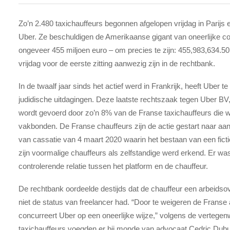
Zo’n 2.480 taxichauffeurs begonnen afgelopen vrijdag in Parijs 
Uber. Ze beschuldigen de Amerikaanse gigant van oneerlijke c
ongeveer 455 miljoen euro – om precies te zijn:
455,983,634.50
vrijdag voor de eerste zitting aanwezig zijn in de rechtbank.
In de twaalf jaar sinds het actief werd in Frankrijk, heeft Uber
judidische uitdagingen. Deze laatste rechtszaak tegen Uber BV
wordt gevoerd door zo’n 8% van de Franse taxichauffeurs die 
vakbonden. De Franse chauffeurs zijn de actie gestart naar aan
van cassatie van 4 maart 2020 waarin het bestaan van een ficti
zijn voormalige chauffeurs als zelfstandige werd erkend. Er wa
controlerende relatie tussen het platform en de chauffeur.
De rechtbank oordeelde destijds dat de chauffeur een arbeids
niet de status van freelancer had. “Door te weigeren de Franse
concurreert Uber op een oneerlijke wijze,” volgens de vertegen
taxichauffeurs voegden er bij monde van advocaat Cedric Dubuc