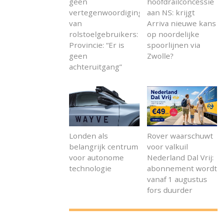
geen
hoofdrailconcessie
vertegenwoordiging
aan NS: krijgt
van
Arriva nieuwe kans
rolstoelgebruikers:
op noordelijke
Provincie: “Er is
spoorlijnen via
geen
Zwolle?
achteruitgang”
Londen als
Rover waarschuwt
belangrijk centrum
voor valkuil
voor autonome
Nederland Dal Vrij:
technologie
abonnement wordt
vanaf 1 augustus
fors duurder