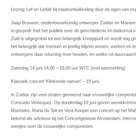
Lezing: Lef en Liefde bij stadsontwikkeling door de ogen van exp
Jaap Brouwer, stedenbouwkundig ontwerper Zuidas en Mariann
in gesprek met het publiek over de geschiedenis én toekomst v
Zuid is uitgegroeid tot een belangrijk knooppunt en wordt nog 
het belangrijk dat mensen er prettig blijven wonen, werken en l
ontwerpers daar rekening mee houden, en welke rol duurzaamhe
Zaterdag 14 juni 14.00 – 15.00 uur WTC (met aanmelding)
Klassiek concert ‘Klinkende namen’ – 19 juni.
In Zuidas zijn veel straten genoemd naar vrouwelijke componis
Consuelo Velásquez. Op donderdag 19 juni geven wereldverma
Munneke, Maria du Toit en Vera Kooper een concert op het Mahl
bekend als adviseur bij het Concertgebouw Amsterdam, intervie
weetjes over de vrouwelijke componisten.