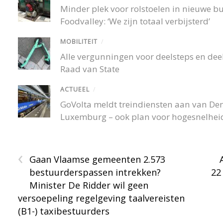
Minder plek voor rolstoelen in nieuwe 
Foodvalley: ‘We zijn totaal verbijsterd’
MOBILITEIT
/
Alle vergunningen voor deelsteps en deel
Raad van State
ACTUEEL
/
GoVolta meldt treindiensten aan van De
Luxemburg – ook plan voor hogesnelheid
‹
Gaan Vlaamse gemeenten 2.573
bestuurderspassen intrekken?
22
Minister De Ridder wil geen
versoepeling regelgeving taalvereisten
(B1-) taxibestuurders