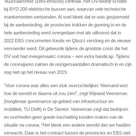
‘duurzaamheid’ (zero-emissie) centraal. Het OV-bedrijf schafte
bij BYD 200 elektrische bussen aan, waarvan vele technische
mankementen vertoonden. Al snel bleek dat er was gesjoemeld
bij de aanbesteding, de provincies trokken de gunning in en de
hele aanbesteding werd overgedaan met als uitkomst dat in
2022 EBS concurrenten Keolis en Qbuzz versloeg en de nieuwe
vervoerder werd. Dit gebeurde tijdens de grootste crisis die het
OV ooit had meegemaakt: corona – een extra handicap. Tijdens
de coronajaren zakten de reizigersaantallen dramatisch in en zijn
nog niet op het niveau van 2019.
“Voor corona was alles een stuk overzichtelijker. Niemand wist
hoe de wereld er daarna uit zou zien”, zegt Wijnand Veeneman
(hoogleraar governance op gebied van infrastructuur en
mobiliteit, TU Delft) in De Stentor. Veeneman zegt dat bedrijven
en overheden geen goede inschatting konden maken van de
situatie na corona. “Het bleek een andere wereld dan we hadden
verwacht. Daar is het contract tussen de provincies en EBS niet