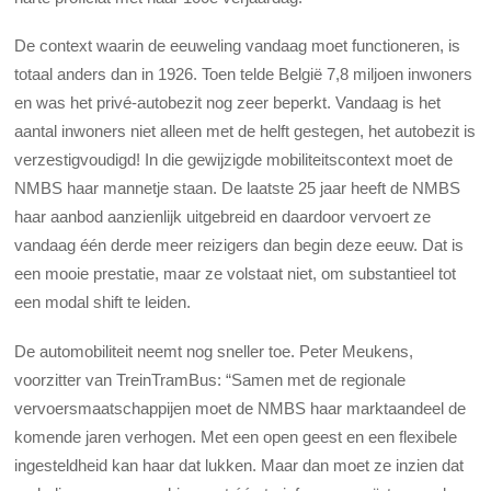
De context waarin de eeuweling vandaag moet functioneren, is
totaal anders dan in 1926. Toen telde België 7,8 miljoen inwoners
en was het privé-autobezit nog zeer beperkt. Vandaag is het
aantal inwoners niet alleen met de helft gestegen, het autobezit is
verzestigvoudigd! In die gewijzigde mobiliteitscontext moet de
NMBS haar mannetje staan. De laatste 25 jaar heeft de NMBS
haar aanbod aanzienlijk uitgebreid en daardoor vervoert ze
vandaag één derde meer reizigers dan begin deze eeuw. Dat is
een mooie prestatie, maar ze volstaat niet, om substantieel tot
een modal shift te leiden.
De automobiliteit neemt nog sneller toe. Peter Meukens,
voorzitter van TreinTramBus: “Samen met de regionale
vervoersmaatschappijen moet de NMBS haar marktaandeel de
komende jaren verhogen. Met een open geest en een flexibele
ingesteldheid kan haar dat lukken. Maar dan moet ze inzien dat