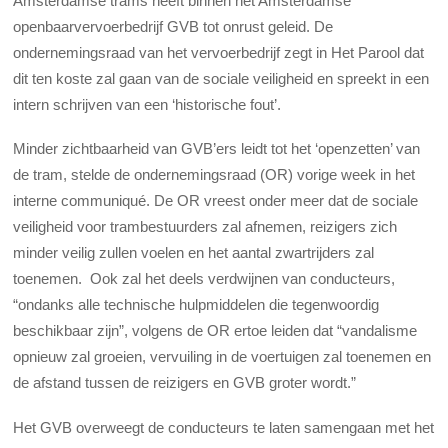
Amsterdamse trams heeft binnen het Amsterdamse
openbaarvervoerbedrijf GVB tot onrust geleid. De
ondernemingsraad van het vervoerbedrijf zegt in Het Parool dat
dit ten koste zal gaan van de sociale veiligheid en spreekt in een
intern schrijven van een ‘historische fout’.
Minder zichtbaarheid van GVB’ers leidt tot het ‘openzetten’ van
de tram, stelde de ondernemingsraad (OR) vorige week in het
interne communiqué. De OR vreest onder meer dat de sociale
veiligheid voor trambestuurders zal afnemen, reizigers zich
minder veilig zullen voelen en het aantal zwartrijders zal
toenemen. Ook zal het deels verdwijnen van conducteurs,
“ondanks alle technische hulpmiddelen die tegenwoordig
beschikbaar zijn”, volgens de OR ertoe leiden dat “vandalisme
opnieuw zal groeien, vervuiling in de voertuigen zal toenemen en
de afstand tussen de reizigers en GVB groter wordt.”
Het GVB overweegt de conducteurs te laten samengaan met het