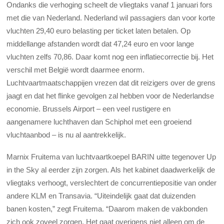
Ondanks die verhoging scheelt de vliegtaks vanaf 1 januari fors
met die van Nederland. Nederland wil passagiers dan voor korte
vluchten 29,40 euro belasting per ticket laten betalen. Op
middellange afstanden wordt dat 47,24 euro en voor lange
vluchten zelfs 70,86. Daar komt nog een inflatiecorrectie bij. Het
verschil met België wordt daarmee enorm.
Luchtvaartmaatschappijen vrezen dat dit reizigers over de grens
jaagt en dat het flinke gevolgen zal hebben voor de Nederlandse
economie. Brussels Airport – een veel rustigere en
aangenamere luchthaven dan Schiphol met een groeiend
vluchtaanbod – is nu al aantrekkelijk.
Marnix Fruitema van luchtvaartkoepel BARIN uitte tegenover Up
in the Sky al eerder zijn zorgen. Als het kabinet daadwerkelijk de
vliegtaks verhoogt, verslechtert de concurrentiepositie van onder
andere KLM en Transavia. “Uiteindelijk gaat dat duizenden
banen kosten,” zegt Fruitema. “Daarom maken de vakbonden
zich ook zoveel zorgen. Het gaat overigens niet alleen om de