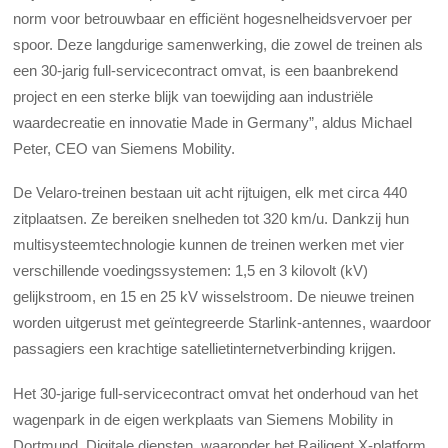
norm voor betrouwbaar en efficiënt hogesnelheidsvervoer per
spoor. Deze langdurige samenwerking, die zowel de treinen als
een 30-jarig full-servicecontract omvat, is een baanbrekend
project en een sterke blijk van toewijding aan industriële
waardecreatie en innovatie Made in Germany”, aldus Michael
Peter, CEO van Siemens Mobility.
De Velaro-treinen bestaan uit acht rijtuigen, elk met circa 440
zitplaatsen. Ze bereiken snelheden tot 320 km/u. Dankzij hun
multisysteemtechnologie kunnen de treinen werken met vier
verschillende voedingssystemen: 1,5 en 3 kilovolt (kV)
gelijkstroom, en 15 en 25 kV wisselstroom. De nieuwe treinen
worden uitgerust met geïntegreerde Starlink-antennes, waardoor
passagiers een krachtige satellietinternetverbinding krijgen.
Het 30-jarige full-servicecontract omvat het onderhoud van het
wagenpark in de eigen werkplaats van Siemens Mobility in
Dortmund. Digitale diensten, waaronder het Railigent X-platform