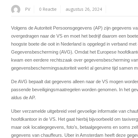
PV
0 Reactie
augustus 26, 2024
Volgens de Autoriteit Persoonsgegevens (AP) zijn gegevens v
overgedragen naar de VS en moet het bedrijf daarom een boete v
hoogste boete die ooit in Nederland is opgelegd in verband me
Gegevensbescherming (AVG). Omdat het Europese hoofdkantoo
kwam een eerdere rechtszaak over gegevensbescherming van Fr
gegevensbeschermingsautoriteit werkt al geruime tijd samen me
De AVG bepaalt dat gegevens alleen naar de VS mogen worden
passende beveiligingsmaatregelen worden genomen. In het geva
aldus de AP.
Uber verzamelde uitgebreid veel gevoelige informatie van chau
hoofdkantoor in de VS. Het gaat hierbij bijvoorbeeld om taxive
maar ook locatiegegevens, foto’s, betaalgegevens en soms zel
gegevens van chauffeurs. Uber in Amsterdam heeft deze gegev