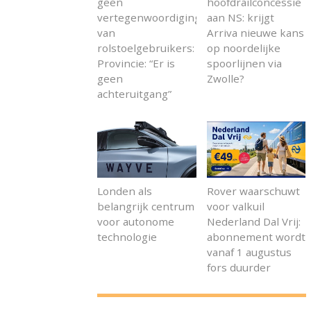
geen
hoofdrailconcessie
vertegenwoordiging
aan NS: krijgt
van
Arriva nieuwe kans
rolstoelgebruikers:
op noordelijke
Provincie: “Er is
spoorlijnen via
geen
Zwolle?
achteruitgang”
Londen als
Rover waarschuwt
belangrijk centrum
voor valkuil
voor autonome
Nederland Dal Vrij:
technologie
abonnement wordt
vanaf 1 augustus
fors duurder