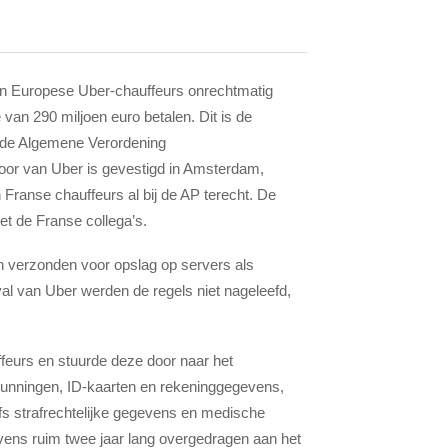
an Europese Uber-chauffeurs onrechtmatig
an 290 miljoen euro betalen. Dit is de
t de Algemene Verordening
r van Uber is gevestigd in Amsterdam,
anse chauffeurs al bij de AP terecht. De
t de Franse collega’s.
 verzonden voor opslag op servers als
l van Uber werden de regels niet nageleefd,
ffeurs en stuurde deze door naar het
rgunningen, ID-kaarten en rekeninggegevens,
fs strafrechtelijke gegevens en medische
ens ruim twee jaar lang overgedragen aan het