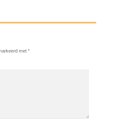
emarkeerd met
*