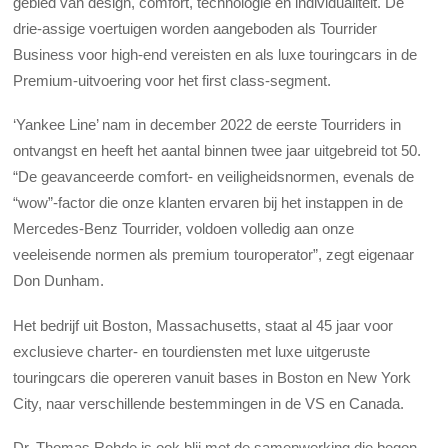
gebied van design, comfort, technologie en individualiteit. De
drie-assige voertuigen worden aangeboden als Tourrider
Business voor high-end vereisten en als luxe touringcars in de
Premium-uitvoering voor het first class-segment.
‘Yankee Line’ nam in december 2022 de eerste Tourriders in
ontvangst en heeft het aantal binnen twee jaar uitgebreid tot 50.
“De geavanceerde comfort- en veiligheidsnormen, evenals de
“wow”-factor die onze klanten ervaren bij het instappen in de
Mercedes-Benz Tourrider, voldoen volledig aan onze
veeleisende normen als premium touroperator”, zegt eigenaar
Don Dunham.
Het bedrijf uit Boston, Massachusetts, staat al 45 jaar voor
exclusieve charter- en tourdiensten met luxe uitgeruste
touringcars die opereren vanuit bases in Boston en New York
City, naar verschillende bestemmingen in de VS en Canada.
Dr. Thomas Rohde is ook blij met de samenwerking die begon