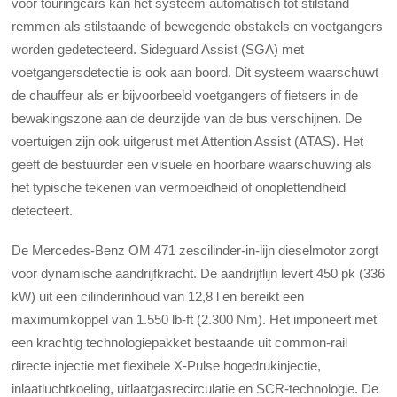
voor touringcars kan het systeem automatisch tot stilstand
remmen als stilstaande of bewegende obstakels en voetgangers
worden gedetecteerd. Sideguard Assist (SGA) met
voetgangersdetectie is ook aan boord. Dit systeem waarschuwt
de chauffeur als er bijvoorbeeld voetgangers of fietsers in de
bewakingszone aan de deurzijde van de bus verschijnen. De
voertuigen zijn ook uitgerust met Attention Assist (ATAS). Het
geeft de bestuurder een visuele en hoorbare waarschuwing als
het typische tekenen van vermoeidheid of onoplettendheid
detecteert.
De Mercedes-Benz OM 471 zescilinder-in-lijn dieselmotor zorgt
voor dynamische aandrijfkracht. De aandrijflijn levert 450 pk (336
kW) uit een cilinderinhoud van 12,8 l en bereikt een
maximumkoppel van 1.550 lb-ft (2.300 Nm). Het imponeert met
een krachtig technologiepakket bestaande uit common-rail
directe injectie met flexibele X-Pulse hogedrukinjectie,
inlaatluchtkoeling, uitlaatgasrecirculatie en SCR-technologie. De