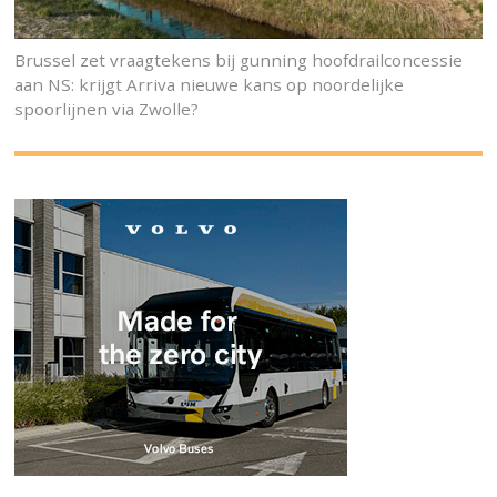
Brussel zet vraagtekens bij gunning hoofdrailconcessie
aan NS: krijgt Arriva nieuwe kans op noordelijke
spoorlijnen via Zwolle?