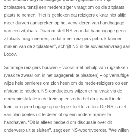
zitplaatsen, tenzij een medereiziger vraagt om op die zitplaats
plaats te nemen. “Het is gebleken dat reizigers elkaar niet altijd
meer durven aanspreken op het verwijderen van handbagage
van een zitplaats. Daarom stelt NS voor dat handbagage geen
zitplaats mag innemen, zodat meer reizigers gebruik kunnen
maken van de zitplaatsen”, schrijft NS in de adviesaanvraag aan
Locov.
Sommige reizigers bouwen – vooral met behulp van rugzakken
(vaak te zwaar om in het bagagerek te plaatsen) – op vernuftige
wijze hele barriëres om zich heen om de mede-reizigers op een
afstand te houden. NS-conducteurs wijzen er nu vaak via de
omroepinstallatie in de trein op en zodra het druk wordt in de
trein, om geen bagage op de lege stoel te zetten. De NS is niet
van plan boetes uit te delen of op een andere manier te
handhaven. “Dit is alleen bedoeld om discussie over dit
onderwerp uit te sluiten’’, zegt een NS-woordvoerder. “We willen