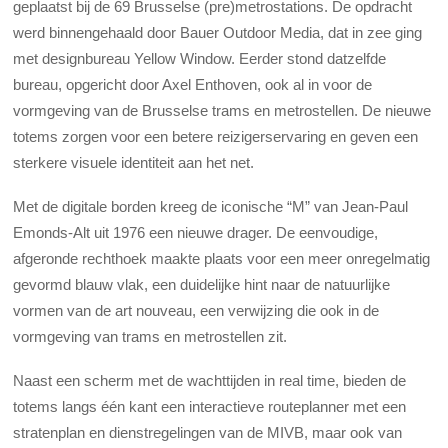
geplaatst bij de 69 Brusselse (pre)metrostations. De opdracht
werd binnengehaald door Bauer Outdoor Media, dat in zee ging
met designbureau Yellow Window. Eerder stond datzelfde
bureau, opgericht door Axel Enthoven, ook al in voor de
vormgeving van de Brusselse trams en metrostellen. De nieuwe
totems zorgen voor een betere reizigerservaring en geven een
sterkere visuele identiteit aan het net.
Met de digitale borden kreeg de iconische “M” van Jean-Paul
Emonds-Alt uit 1976 een nieuwe drager. De eenvoudige,
afgeronde rechthoek maakte plaats voor een meer onregelmatig
gevormd blauw vlak, een duidelijke hint naar de natuurlijke
vormen van de art nouveau, een verwijzing die ook in de
vormgeving van trams en metrostellen zit.
Naast een scherm met de wachttijden in real time, bieden de
totems langs één kant een interactieve routeplanner met een
stratenplan en dienstregelingen van de MIVB, maar ook van