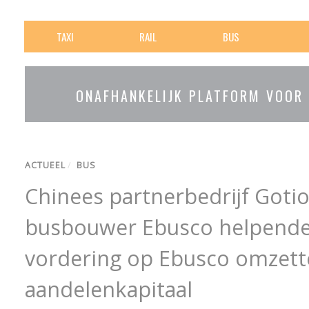
TAXI
RAIL
BUS
ONAFHANKELIJK PLATFORM VOOR
ACTUEEL
/
BUS
Chinees partnerbedrijf Gotio
busbouwer Ebusco helpende 
vordering op Ebusco omzett
aandelenkapitaal