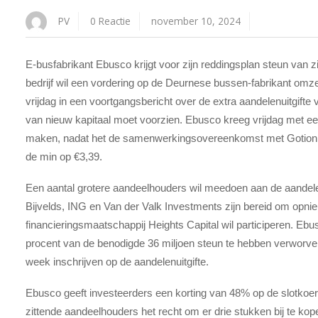
PV
0 Reactie
november 10, 2024
E-busfabrikant Ebusco krijgt voor zijn reddingsplan steun van zi
bedrijf wil een vordering op de Deurnese bussen-fabrikant omze
vrijdag in een voortgangsbericht over de extra aandelenuitgifte v
van nieuw kapitaal moet voorzien.
Ebusco kreeg vrijdag met e
maken, nadat het de samenwerkingsovereenkomst met Gotion a
de min op €3,39.
Een aantal grotere aandeelhouders wil meedoen aan de aandelen
Bijvelds, ING en Van der Valk Investments zijn bereid om opn
financieringsmaatschappij Heights Capital wil participeren. Ebu
procent van de benodigde 36 miljoen steun te hebben verwor
week inschrijven op de aandelenuitgifte.
Ebusco geeft investeerders een korting van 48% op de slotkoe
zittende aandeelhouders het recht om er drie stukken bij te kopen