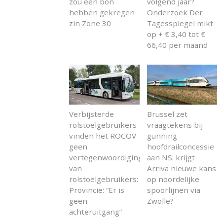
zou een bon
volgend jaar?
hebben gekregen
Onderzoek Der
zin Zone 30
Tagesspiegel mikt
op + € 3,40 tot €
66,40 per maand
Verbijsterde
Brussel zet
rolstoelgebruikers
vraagtekens bij
vinden het ROCOV
gunning
geen
hoofdrailconcessie
vertegenwoordiging
aan NS: krijgt
van
Arriva nieuwe kans
rolstoelgebruikers:
op noordelijke
Provincie: “Er is
spoorlijnen via
geen
Zwolle?
achteruitgang”