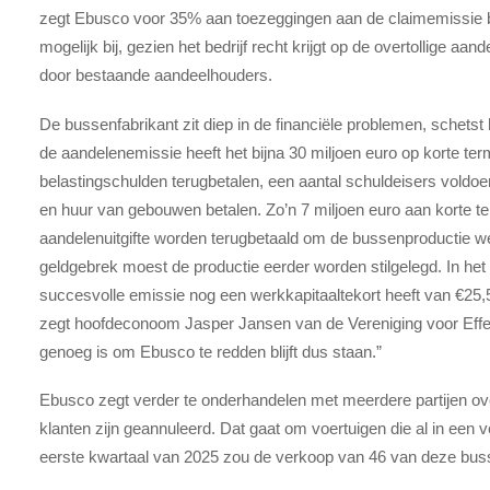
zegt Ebusco voor 35% aan toezeggingen aan de claimemissie b
mogelijk bij, gezien het bedrijf recht krijgt op de overtollige
door bestaande aandeelhouders.
De bussenfabrikant zit diep in de financiële problemen, schet
de aandelenemissie heeft het bijna 30 miljoen euro op korte ter
belastingschulden terugbetalen, een aantal schuldeisers voldo
en huur van gebouwen betalen. Zo’n 7 miljoen euro aan korte t
aandelenuitgifte worden terugbetaald om de bussenproductie w
geldgebrek moest de productie eerder worden stilgelegd.
In he
succesvolle emissie nog een werkkapitaaltekort heeft van €25,5 
zegt hoofdeconoom Jasper Jansen van de Vereniging voor Effec
genoeg is om Ebusco te redden blijft dus staan.”
Ebusco zegt verder te onderhandelen met meerdere partijen ov
klanten zijn geannuleerd. Dat gaat om voertuigen die al in een v
eerste kwartaal van 2025 zou de verkoop van 46 van deze bus