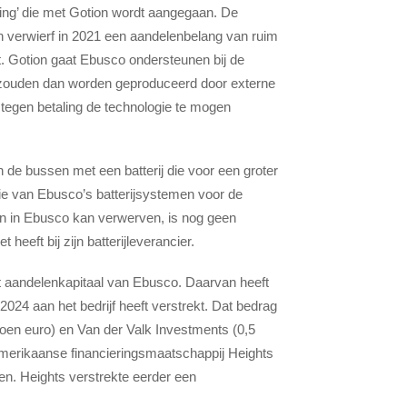
ing’ die met Gotion wordt aangegaan. De
en verwierf in 2021 een aandelenbelang van ruim
eft. Gotion gaat Ebusco ondersteunen bij de
ie zouden dan worden geproduceerd door externe
egen betaling de technologie te mogen
 de bussen met een batterij die voor een groter
e van Ebusco’s batterijsystemen voor de
n in Ebusco kan verwerven, is nog geen
heeft bij zijn batterijleverancier.
het aandelenkapitaal van Ebusco. Daarvan heeft
 2024 aan het bedrijf heeft verstrekt. Dat bedrag
oen euro) en Van der Valk Investments (0,5
Amerikaanse financieringsmaatschappij Heights
eren. Heights verstrekte eerder een