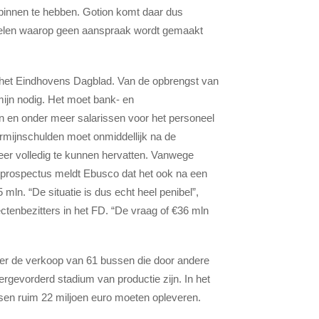
innen te hebben. Gotion komt daar dus
 aandelen waarop geen aanspraak wordt gemaakt
st het Eindhovens Dagblad. Van de opbrengst van
mijn nodig. Het moet bank- en
en en onder meer salarissen voor het personeel
ermijnschulden moet onmiddellijk na de
eer volledig te kunnen hervatten. Vanwege
t prospectus meldt Ebusco dat het ook na een
mln. “De situatie is dus echt heel penibel”,
tenbezitters in het FD. “De vraag of €36 mln
er de verkoop van 61 bussen die door andere
ergevorderd stadium van productie zijn. In het
sen ruim 22 miljoen euro moeten opleveren.