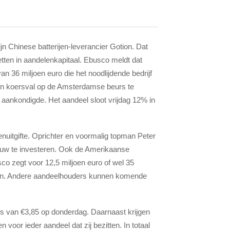
jn Chinese batterijen-leverancier Gotion. Dat
tten in aandelenkapitaal. Ebusco meldt dat
an 36 miljoen euro die het noodlijdende bedrijf
en koersval op de Amsterdamse beurs te
ankondigde. Het aandeel sloot vrijdag 12% in
uitgifte. Oprichter en voormalig topman Peter
ieuw te investeren. Ook de Amerikaanse
sco zegt voor 12,5 miljoen euro of wel 35
ven. Andere aandeelhouders kunnen komende
rs van €3,85 op donderdag. Daarnaast krijgen
 voor ieder aandeel dat zij bezitten. In totaal