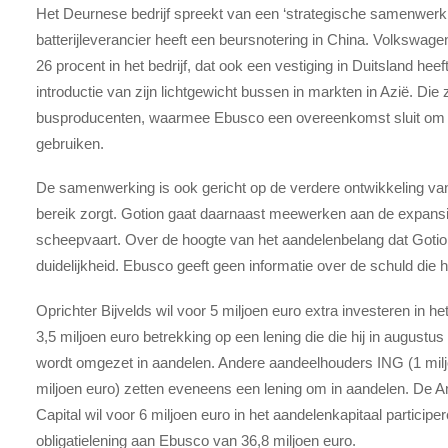
Het Deurnese bedrijf spreekt van een ‘strategische samenwerk
batterijleverancier heeft een beursnotering in China. Volkswag
26 procent in het bedrijf, dat ook een vestiging in Duitsland he
introductie van zijn lichtgewicht bussen in markten in Azië. D
busproducenten, waarmee Ebusco een overeenkomst sluit om t
gebruiken.
De samenwerking is ook gericht op de verdere ontwikkeling van
bereik zorgt. Gotion gaat daarnaast meewerken aan de expansi
scheepvaart. Over de hoogte van het aandelenbelang dat Gotio
duidelijkheid. Ebusco geeft geen informatie over de schuld die het 
Oprichter Bijvelds wil voor 5 miljoen euro extra investeren in 
3,5 miljoen euro betrekking op een lening die die hij in augustus
wordt omgezet in aandelen. Andere aandeelhouders ING (1 milj
miljoen euro) zetten eveneens een lening om in aandelen. De 
Capital wil voor 6 miljoen euro in het aandelenkapitaal particip
obligatielening aan Ebusco van 36,8 miljoen euro.