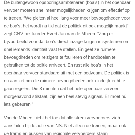
De buitengewoon opsporingsambtenaren (boa’s) in het openbaar
vervoer moeten snel meer mogelijkheden krijgen om effectief op
te treden. “We pleiten al heel lang voor meer bevoegdheden voor
de boa’s, het wordt nu tijd dat de politiek dit ook mogelijk maakt”,
zegt CNV-bestuurder Evert Jan van de Mheen. “Zorg er
bijvoorbeeld voor dat boa’s direct inzage krijgen in systemen om
snel iemands identiteit vast te stellen. En geef ze ruimere
bevoegdheden om reizigers te fouilleren of handboeien te
gebruiken tot de politie arriveert. En rust alle boa’s in het
openbaar vervoer standaard uit met een bodycam. De politiek is
nu aan zet om die ruimere bevoegdheden ook eindelijk echt te
gaan regelen. Die 3 minuten dat het hele openbaar vervoer
morgenavond stilstaat, zijn een heel stevig signaal. Er moet nú
iets gebeuren.”
Van de Mheen juicht het toe dat alle streekvervoerders zich
aansluiten bij de actie van NS. Niet alleen de treinen, maar ook
de trams en bussen van regionale vervoerders staan