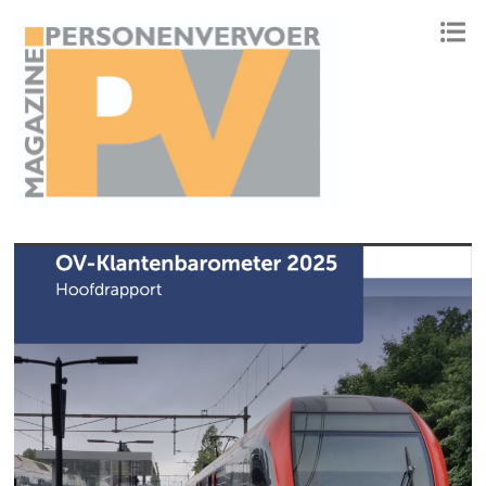
ONAFHANKELIJK PLATFORM VOOR HET PERSONENVERVOER