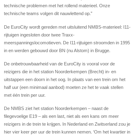
technische problemen met het rollend materieel. Onze
technische teams volgen dit nauwlettend op.”
De EuroCity wordt gereden met uitsluitend NMBS-materieel: I11-
rijtuigen ingesloten door twee Traxx-
meerspanningslocomotieven. De I11-rijtuigen stroomden in 1995
in en werden gebouwd door BN (nu Alstom) in Brugge.
De onbetrouwbaarheid van de EuroCity is vooral voor de
reizigers die in het station Noorderkempen (Brecht) in- en
uitstappen een doorn in het oog. In plaats van een trein om het
half uur (een minimaal aanbod) moeten ze het te vaak stellen
met één trein per uur.
De NMBS ziet het station Noorderkempen – naast de
filegevoelige E19 – als een last, niet als een kans om meer
reizigers in de trein te krijgen. In Nederland en Zwitserland zou je
hier vier keer per uur de trein kunnen nemen. ‘Om het kwartier in