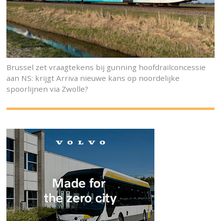
Brussel zet vraagtekens bij gunning hoofdrailconcessie
aan NS: krijgt Arriva nieuwe kans op noordelijke
spoorlijnen via Zwolle?