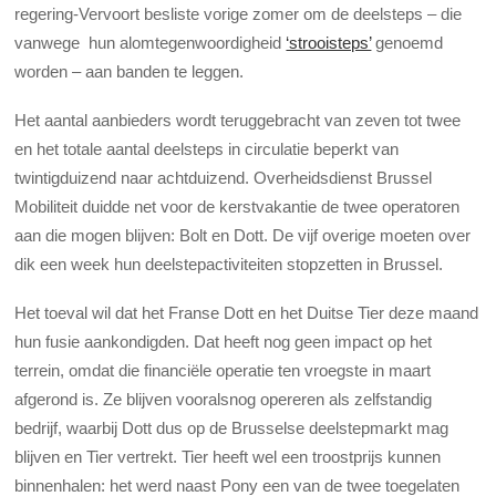
regering-Vervoort besliste vorige zomer om de deelsteps – die
vanwege hun alomtegenwoordigheid
‘strooisteps’
genoemd
worden – aan banden te leggen.
Het aantal aanbieders wordt teruggebracht van zeven tot twee
en het totale aantal deelsteps in circulatie beperkt van
twintigduizend naar achtduizend. Overheidsdienst Brussel
Mobiliteit duidde net voor de kerstvakantie de twee operatoren
aan die mogen blijven: Bolt en Dott. De vijf overige moeten over
dik een week hun deelstepactiviteiten stopzetten in Brussel.
Het toeval wil dat het Franse Dott en het Duitse Tier deze maand
hun fusie aankondigden. Dat heeft nog geen impact op het
terrein, omdat die financiële operatie ten vroegste in maart
afgerond is. Ze blijven vooralsnog opereren als zelfstandig
bedrijf, waarbij Dott dus op de Brusselse deelstepmarkt mag
blijven en Tier vertrekt. Tier heeft wel een troostprijs kunnen
binnenhalen: het werd naast Pony een van de twee toegelaten