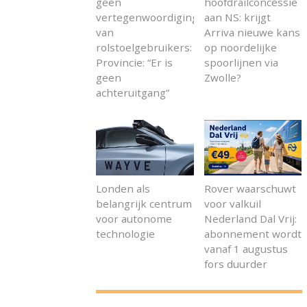
geen
hoofdrailconcessie
vertegenwoordiging
aan NS: krijgt
van
Arriva nieuwe kans
rolstoelgebruikers:
op noordelijke
Provincie: “Er is
spoorlijnen via
geen
Zwolle?
achteruitgang”
Londen als
Rover waarschuwt
belangrijk centrum
voor valkuil
voor autonome
Nederland Dal Vrij:
technologie
abonnement wordt
vanaf 1 augustus
fors duurder