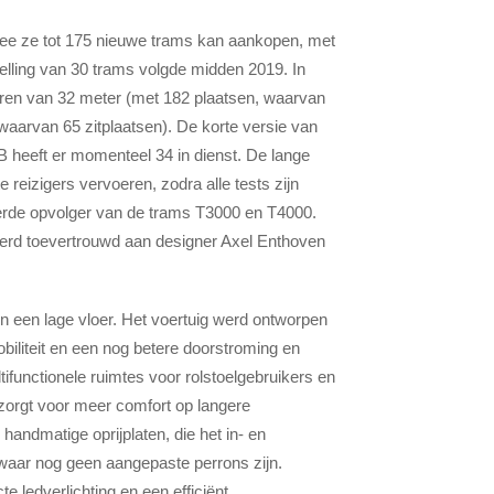
e ze tot 175 nieuwe trams kan aankopen, met
elling van 30 trams volgde midden 2019. In
ren van 32 meter (met 182 plaatsen, waarvan
 waarvan 65 zitplaatsen). De korte versie van
B heeft er momenteel 34 in dienst. De lange
reizigers vervoeren, zodra alle tests zijn
erde opvolger van de trams T3000 en T4000.
werd toevertrouwd aan designer Axel Enthoven
n een lage vloer. Het voertuig werd ontworpen
iliteit en een nog betere doorstroming en
ifunctionele ruimtes voor rolstoelgebruikers en
zorgt voor meer comfort op langere
handmatige oprijplaten, die het in- en
 waar nog geen aangepaste perrons zijn.
e ledverlichting en een efficiënt