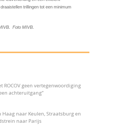
draaistellen trillingen tot een minimum
j MIVB. Foto MIVB.
 het ROCOV geen vertegenwoordiging
 geen achteruitgang”
n Haag naar Keulen, Straatsburg en
strein naar Parijs