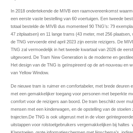
In 2018 ondertekende de MIVB een raamovereenkomst waarme
een eerste vaste bestelling van 60 voertuigen. Een tweede best
totaal bestelde de MIVB dus momenteel 90 TNG’s: 79 exempla
47 zitplaatsen) en 11 lange trams (43 meter, met 256 plaatsen,
de TNG vervoerde eind april 2023 zijn eerste reizigers. De MIV
TNG zal vermoedelijk in het tweede kwartaal van 2026 de eerste 
uitgevoerd. De Tram New Generation is de moderne en gestile
Het design van de TNG is geïnspireerd op de art-nouveau en 
van Yellow Window.
De nieuwe tram is ruimer en comfortabeler, met brede deuren e
met een gemakkelijker toegang voor personen met beperkte mob
comfort voor de reizigers aan boord. De tram beschikt over mult
mensen met een kinderwagen, en de opstelling van de stoelen 
trajecten.De TNG is ook uitgerust met in de vloer geïntegreerde 
uitstappen voor rolstoelgebruikers vergemakkelijken bij haltes
Klapstoelen, grote informatieschermen met lijnschema’s, indirect