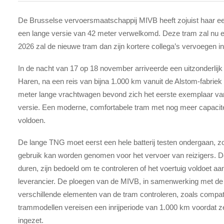
De Brusselse vervoersmaatschappij MIVB heeft zojuist haar ee
een lange versie van 42 meter verwelkomd. Deze tram zal nu e
2026 zal de nieuwe tram dan zijn kortere collega’s vervoegen in
In de nacht van 17 op 18 november arriveerde een uitzonderlijk 
Haren, na een reis van bijna 1.000 km vanuit de Alstom-fabrie
meter lange vrachtwagen bevond zich het eerste exemplaar v
versie. Een moderne, comfortabele tram met nog meer capacite
voldoen.
De lange TNG moet eerst een hele batterij testen ondergaan, zowe
gebruik kan worden genomen voor het vervoer van reizigers. De
duren, zijn bedoeld om te controleren of het voertuig voldoet aa
leverancier. De ploegen van de MIVB, in samenwerking met de 
verschillende elementen van de tram controleren, zoals compatibi
trammodellen vereisen een inrijperiode van 1.000 km voordat z
ingezet.