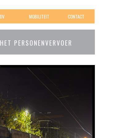
OV
MOBILITEIT
CONTACT
 HET PERSONENVERVOER