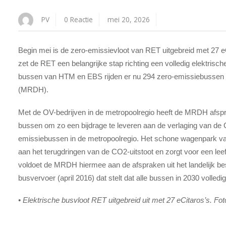
PV
0 Reactie
mei 20, 2026
Begin mei is de zero-emissievloot van RET uitgebreid met 2
zet de RET een belangrijke stap richting een volledig elektrisc
bussen van HTM en EBS rijden er nu 294 zero-emissiebussen 
(MRDH).
Met de OV-bedrijven in de metropoolregio heeft de MRDH afsp
bussen om zo een bijdrage te leveren aan de verlaging van de CO
emissiebussen in de metropoolregio. Het schone wagenpark va
aan het terugdringen van de CO2-uitstoot en zorgt voor een le
voldoet de MRDH hiermee aan de afspraken uit het landelijk b
busvervoer (april 2016) dat stelt dat alle bussen in 2030 volledig 
• Elektrische busvloot RET uitgebreid uit met 27 eCitaros’s. Fo