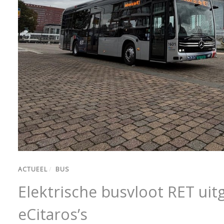
ACTUEEL
/
BUS
Elektrische busvloot RET uit
eCitaros’s