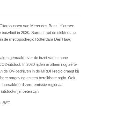
7 eCitarobussen van Mercedes-Benz. Hiermee
he busvloot in 2030. Samen met de elektrische
in de metropoolregio Rotterdam Den Haag
raken gemaakt over de inzet van schone
2-uitstoot. In 2030 rijden er alleen nog zero-
n de OV-bedrijven in de MRDH-regio draagt bij
efbare omgeving en een bereikbare regio. Ook
estuursakkoord zero-emissie regionaal
uitstootvrij moeten zijn.
to RET.