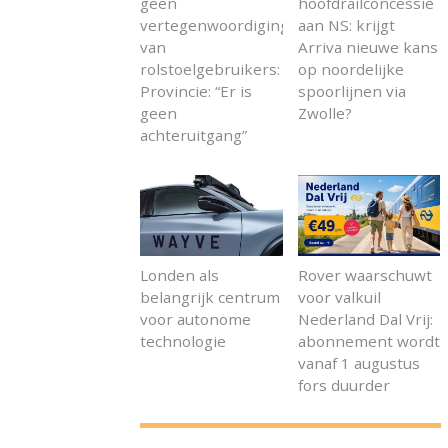
geen
hoofdrailconcessie
vertegenwoordiging
aan NS: krijgt
van
Arriva nieuwe kans
rolstoelgebruikers:
op noordelijke
Provincie: “Er is
spoorlijnen via
geen
Zwolle?
achteruitgang”
Londen als
Rover waarschuwt
belangrijk centrum
voor valkuil
voor autonome
Nederland Dal Vrij:
technologie
abonnement wordt
vanaf 1 augustus
fors duurder