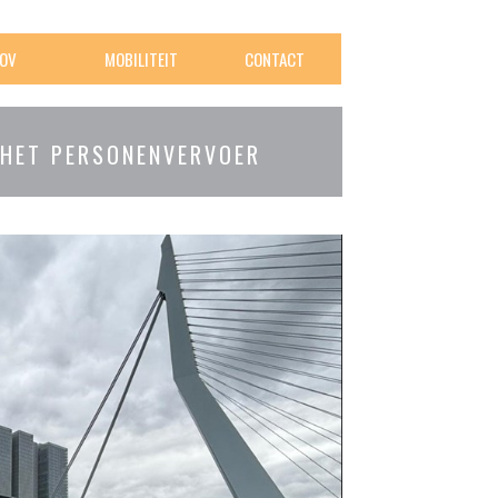
OV
MOBILITEIT
CONTACT
 HET PERSONENVERVOER