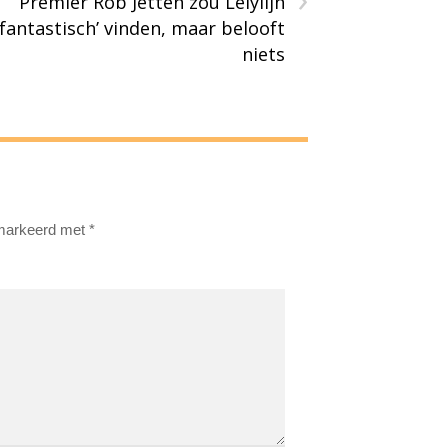
Premier Rob Jetten zou Lelylijn
‘fantastisch’ vinden, maar belooft
niets
emarkeerd met
*