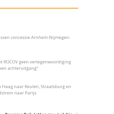
bussen concessie Arnhem-Nijmegen-
 het ROCOV geen vertegenwoordiging
 geen achteruitgang”
n Haag naar Keulen, Straatsburg en
strein naar Parijs
›