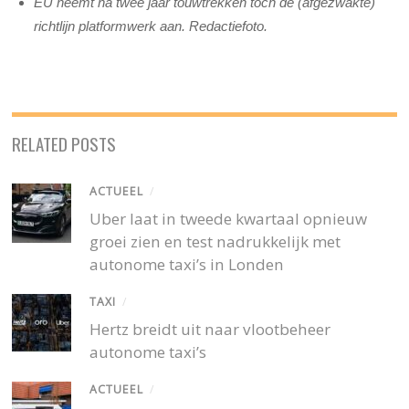
EU neemt na twee jaar touwtrekken toch de (afgezwakte)
richtlijn platformwerk aan. Redactiefoto.
RELATED POSTS
ACTUEEL
/
Uber laat in tweede kwartaal opnieuw
groei zien en test nadrukkelijk met
autonome taxi’s in Londen
TAXI
/
Hertz breidt uit naar vlootbeheer
autonome taxi’s
ACTUEEL
/