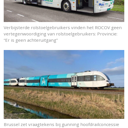
Verbijsterde rolstoelgebruikers vinden het ROCOV geen
vertegenwoordiging van rolstoelgebruikers: Provincie:
“Er is geen achteruitgang”
Brussel zet vraagtekens bij gunning hoofdrailconcessie