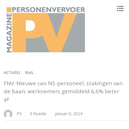
ONAFHANKELIJK PLATFORM VOOR HET PERSONENVERVOER
ACTUEEL
/
RAIL
FNV: Nieuwe cao NS-personeel, stakingen van
de baan; werknemers gemiddeld 6,6% beter
af
PV
0 Reactie
januari 9, 2024