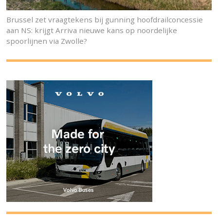
Brussel zet vraagtekens bij gunning hoofdrailconcessie
aan NS: krijgt Arriva nieuwe kans op noordelijke
spoorlijnen via Zwolle?