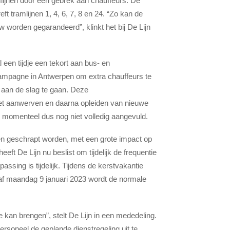
mlijnen door een gebrek aan chauffeurs. De
eft tramlijnen 1, 4, 6, 7, 8 en 24. “Zo kan de
 worden gegarandeerd”, klinkt het bij De Lijn
 een tijdje een tekort aan bus- en
campagne in Antwerpen om extra chauffeurs te
aan de slag te gaan. Deze
 het aanwerven en daarna opleiden van nieuwe
is momenteel dus nog niet volledig aangevuld.
tten geschrapt worden, met een grote impact op
ft De Lijn nu beslist om tijdelijk de frequentie
assing is tijdelijk. Tijdens de kerstvakantie
af maandag 9 januari 2023 wordt de normale
kan brengen”, stelt De Lijn in een mededeling.
rsoneel de geplande dienstregeling uit te