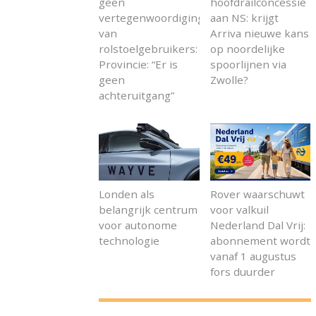
geen
hoofdrailconcessie
vertegenwoordiging
aan NS: krijgt
van
Arriva nieuwe kans
rolstoelgebruikers:
op noordelijke
Provincie: “Er is
spoorlijnen via
geen
Zwolle?
achteruitgang”
Londen als
Rover waarschuwt
belangrijk centrum
voor valkuil
voor autonome
Nederland Dal Vrij:
technologie
abonnement wordt
vanaf 1 augustus
fors duurder