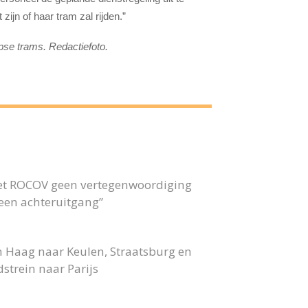
ijn of haar tram zal rijden.”
pse trams. Redactiefoto.
 het ROCOV geen vertegenwoordiging
 geen achteruitgang”
n Haag naar Keulen, Straatsburg en
strein naar Parijs