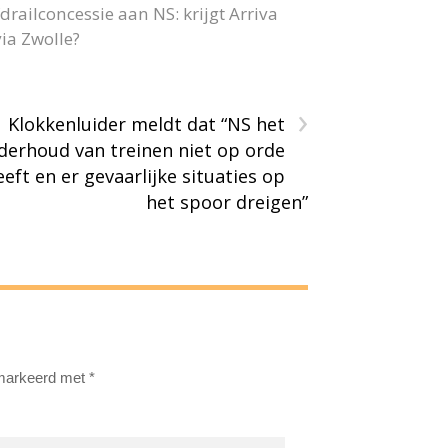
railconcessie aan NS: krijgt Arriva
ia Zwolle?
›
Klokkenluider meldt dat “NS het
derhoud van treinen niet op orde
eeft en er gevaarlijke situaties op
het spoor dreigen”
emarkeerd met
*