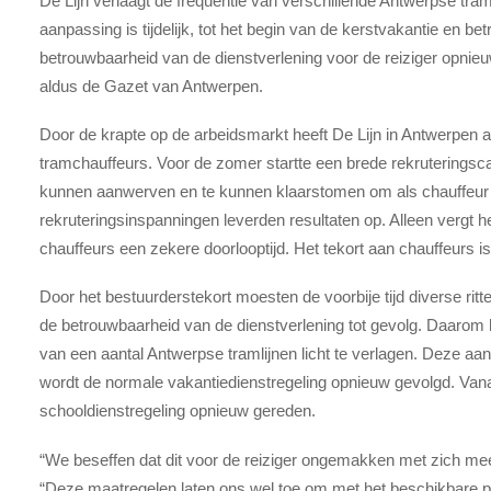
De Lijn verlaagt de frequentie van verschillende Antwerpse tra
aanpassing is tijdelijk, tot het begin van de kerstvakantie en betr
betrouwbaarheid van de dienstverlening voor de reiziger opnieuw
aldus de Gazet van Antwerpen.
Door de krapte op de arbeidsmarkt heeft De Lijn in Antwerpen al
tramchauffeurs. Voor de zomer startte een brede rekruterings
kunnen aanwerven en te kunnen klaarstomen om als chauffeur 
rekruteringsinspanningen leverden resultaten op. Alleen vergt
chauffeurs een zekere doorlooptijd. Het tekort aan chauffeurs 
Door het bestuurderstekort moesten de voorbije tijd diverse ri
de betrouwbaarheid van de dienstverlening tot gevolg. Daarom hee
van een aantal Antwerpse tramlijnen licht te verlagen. Deze aanp
wordt de normale vakantiedienstregeling opnieuw gevolgd. Van
schooldienstregeling opnieuw gereden.
“We beseffen dat dit voor de reiziger ongemakken met zich mee 
“Deze maatregelen laten ons wel toe om met het beschikbare pe