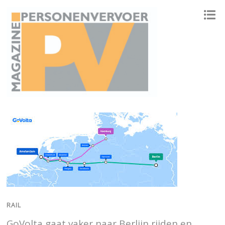
ONAFHANKELIJK PLATFORM VOOR HET PERSONENVERVOER
RAIL
GoVolta gaat vaker naar Berlijn rijden en