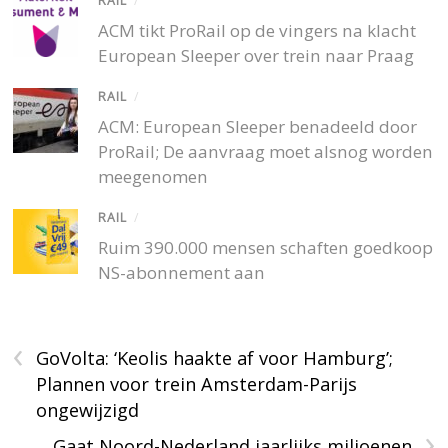
RAIL
/
ACM tikt ProRail op de vingers na klacht
European Sleeper over trein naar Praag
RAIL
/
ACM: European Sleeper benadeeld door
ProRail; De aanvraag moet alsnog worden
meegenomen
RAIL
/
Ruim 390.000 mensen schaften goedkoop
NS-abonnement aan
‹
GoVolta: ‘Keolis haakte af voor Hamburg’;
Plannen voor trein Amsterdam-Parijs
ongewijzigd
›
Gaat Noord-Nederland jaarlijks miljoenen