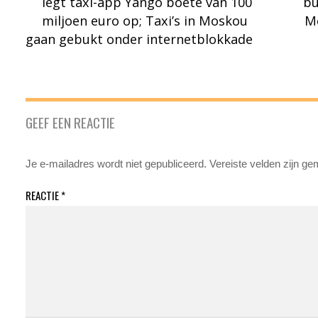
legt taxi-app Yango boete van 100
bu
miljoen euro op; Taxi’s in Moskou
Me
gaan gebukt onder internetblokkade
GEEF EEN REACTIE
Je e-mailadres wordt niet gepubliceerd.
Vereiste velden zijn g
REACTIE
*