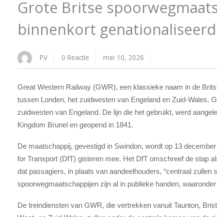
Grote Britse spoorwegmaats
binnenkort genationaliseerd
PV
0 Reactie
mei 10, 2026
Great Western Railway (GWR), een klassieke naam in de Britse
tussen Londen, het zuidwesten van Engeland en Zuid-Wales. GWR
zuidwesten van Engeland. De lijn die het gebruikt, werd aange
Kingdom Brunel en geopend in 1841.
De maatschappij, gevestigd in Swindon, wordt op 13 december 
for Transport (DfT) gisteren mee. Het DfT omschreef de stap a
dat passagiers, in plaats van aandeelhouders, “centraal zullen
spoorwegmaatschappijen zijn al in publieke handen, waaronder
De treindiensten van GWR, die vertrekken vanuit Taunton, Bristo