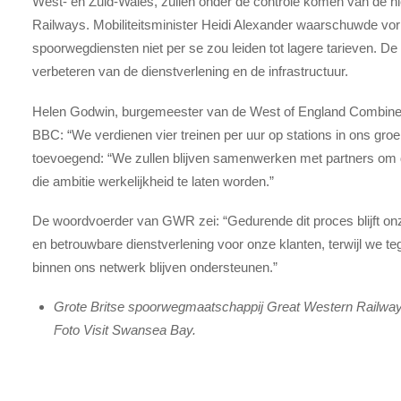
West- en Zuid-Wales, zullen onder de controle komen van de ni
Railways. Mobiliteitsminister Heidi Alexander waarschuwde vorig
spoorwegdiensten niet per se zou leiden tot lagere tarieven. De 
verbeteren van de dienstverlening en de infrastructuur.
Helen Godwin, burgemeester van de West of England Combined 
BBC: “We verdienen vier treinen per uur op stations in ons groe
toevoegend: “We zullen blijven samenwerken met partners om de 
die ambitie werkelijkheid te laten worden.”
De woordvoerder van GWR zei: “Gedurende dit proces blijft onz
en betrouwbare dienstverlening voor onze klanten, terwijl we tege
binnen ons netwerk blijven ondersteunen.”
Grote Britse spoorwegmaatschappij Great Western Railway
Foto Visit Swansea Bay.