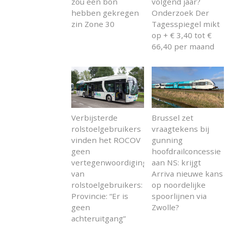
zou een bon
volgend jaar?
hebben gekregen
Onderzoek Der
zin Zone 30
Tagesspiegel mikt
op + € 3,40 tot €
66,40 per maand
Verbijsterde
Brussel zet
rolstoelgebruikers
vraagtekens bij
vinden het ROCOV
gunning
geen
hoofdrailconcessie
vertegenwoordiging
aan NS: krijgt
van
Arriva nieuwe kans
rolstoelgebruikers:
op noordelijke
Provincie: “Er is
spoorlijnen via
geen
Zwolle?
achteruitgang”