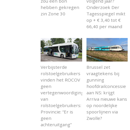
zou een bon
volgend jaar?
hebben gekregen
Onderzoek Der
zin Zone 30
Tagesspiegel mikt
op + € 3,40 tot €
66,40 per maand
Verbijsterde
Brussel zet
rolstoelgebruikers
vraagtekens bij
vinden het ROCOV
gunning
geen
hoofdrailconcessie
vertegenwoordiging
aan NS: krijgt
van
Arriva nieuwe kans
rolstoelgebruikers:
op noordelijke
Provincie: “Er is
spoorlijnen via
geen
Zwolle?
achteruitgang”