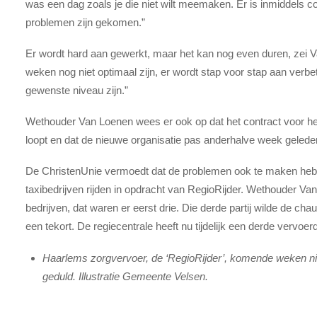
was een dag zoals je die niet wilt meemaken. Er is inmiddels c
problemen zijn gekomen.”
Er wordt hard aan gewerkt, maar het kan nog even duren, zei V
weken nog niet optimaal zijn, er wordt stap voor stap aan verbet
gewenste niveau zijn.”
Wethouder Van Loenen wees er ook op dat het contract voor het 
loopt en dat de nieuwe organisatie pas anderhalve week geled
De ChristenUnie vermoedt dat de problemen ook te maken hebb
taxibedrijven rijden in opdracht van RegioRijder. Wethouder Va
bedrijven, dat waren er eerst drie. Die derde partij wilde de cha
een tekort. De regiecentrale heeft nu tijdelijk een derde vervoe
Haarlems zorgvervoer, de ‘RegioRijder’, komende weken n
geduld. Illustratie Gemeente Velsen.