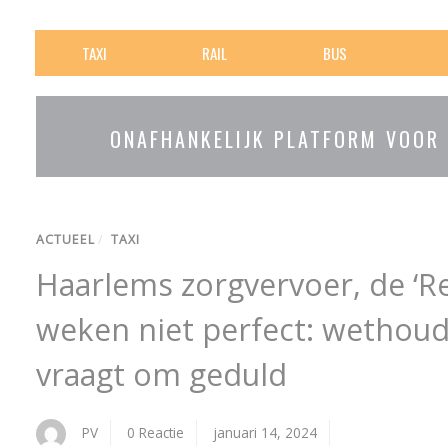
TAXI
RAIL
BUS
ONAFHANKELIJK PLATFORM VOOR
ACTUEEL
/
TAXI
Haarlems zorgvervoer, de ‘R
weken niet perfect: wethou
vraagt om geduld
PV
0 Reactie
januari 14, 2024