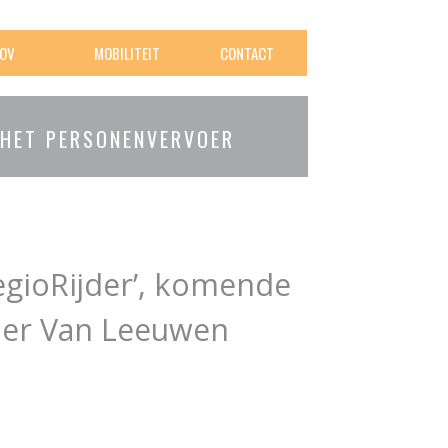
OV
MOBILITEIT
CONTACT
 HET PERSONENVERVOER
egioRijder’, komende
der Van Leeuwen