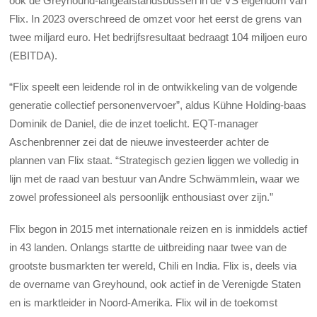
ook de Greyhound-langeafstandsbussen in de VS eigendom van
Flix. In 2023 overschreed de omzet voor het eerst de grens van
twee miljard euro. Het bedrijfsresultaat bedraagt 104 miljoen euro
(EBITDA).
“Flix speelt een leidende rol in de ontwikkeling van de volgende
generatie collectief personenvervoer”, aldus Kühne Holding-baas
Dominik de Daniel, die de inzet toelicht. EQT-manager
Aschenbrenner zei dat de nieuwe investeerder achter de
plannen van Flix staat. “Strategisch gezien liggen we volledig in
lijn met de raad van bestuur van Andre Schwämmlein, waar we
zowel professioneel als persoonlijk enthousiast over zijn.”
Flix begon in 2015 met internationale reizen en is inmiddels actief
in 43 landen. Onlangs startte de uitbreiding naar twee van de
grootste busmarkten ter wereld, Chili en India. Flix is, deels via
de overname van Greyhound, ook actief in de Verenigde Staten
en is marktleider in Noord-Amerika. Flix wil in de toekomst