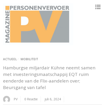
ONAFHANKELIJK PLATFORM VOOR HET PERSONENVERVOER
ACTUEEL
/
MOBILITEIT
Hamburgse miljardair Kühne neemt samen
met investeringsmaatschappij EQT ruim
eenderde van de Flix-aandelen over;
Beursgang van tafel
PV
0 Reactie
juli 6, 2024