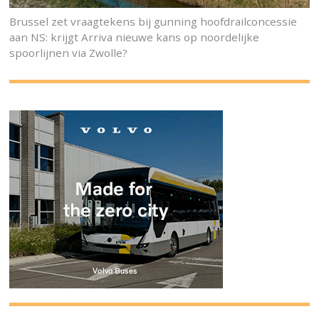
Brussel zet vraagtekens bij gunning hoofdrailconcessie
aan NS: krijgt Arriva nieuwe kans op noordelijke
spoorlijnen via Zwolle?