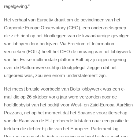
regelgeving.”
Het verhaal van Euractiv draait om de bevindingen van het
Corporate Europe Observatory (CEO), een onderzoeksgroep
die zich richt op het blootleggen van de kwaadaardige gevolgen
van lobbyen door bedrijven. Via Freedom of Information-
verzoeken (FOI’s) heeft het CEO de omvang van het lobbywerk
van het Estse multimodale platform Bolt bij zijn eigen regering
over de Platformwerkrichtlijn blootgelegd. Zeggen dat het
uitgebreid was, zou een enorm understatement zijn.
Het meest brutale voorbeeld van Bolts lobbywerk was een e-
mail die op 26 oktober vorig jaar werd verzonden door de
hoofdlobbyist van het bedrijf voor West- en Zuid-Europa, Aurélien
Pozzana, net op het moment dat het Spaanse voorzitterschap
van de Raad van de EU probeerde lidstaten naar een positie te
trekken die dichter bij die van het Europees Parlement lag.
Pozzana vroeg of de Estse regering een brief bij de e-mail zou