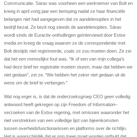
Communicatie. Särav was voorheen een werknemer van Bolt en
kreeg in april vorig jaar een berisping nadat ze haar financiële
belangen niet had aangegeven dat ze aandelenopties in het
bedrijf bezat. Ze bezit nog steeds de aandelenopties. Särav
wordt sinds de Euractiv-onthullingen geïnterviewd door Estse
media en kreeg de vraag waarom ze de correspondentie met
Bolt destijds niet registreerde, zoals ze zou moeten doen. Ze zei
dat het een menselijke fout was. “Ik of een van mijn collega’s
had deze brief ter registratie moeten sturen, maar dat hebben we
niet gedaan”, zei ze. “We hebben het zeker niet gedaan uit de
wens om de brief te verbergen.”
Wat nog erger is, is dat de onderzoeksgroep CEO geen volledig
antwoord heeft gekregen op zijn Freedom of Information–
verzoeken van de Estse regering, met omissies waaronder het
niet verstrekken van een volledige lijst van bijeenkomsten
tussen overheidsfunctionarissen en platforms over de richtlijn.
Het is waarschijnlijk dat er nog meer moet worden onthuld dat