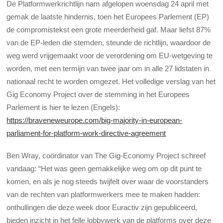
De Platformwerkrichtlijn nam afgelopen woensdag 24 april met
gemak de laatste hindernis, toen het Europees Parlement (EP)
de compromistekst een grote meerderheid gaf. Maar liefst 87%
van de EP-leden die stemden, steunde de richtlijn, waardoor de
weg werd vrijgemaakt voor de verordening om EU-wetgeving te
worden, met een termijn van twee jaar om in alle 27 lidstaten in
nationaal recht te worden omgezet. Het volledige verslag van het
Gig Economy Project over de stemming in het Europees
Parlement is hier te lezen (Engels):
https://braveneweurope.com/big-majority-in-european-
parliament-for-platform-work-directive-agreement
Ben Wray, coördinator van The Gig-Economy Project schreef
vandaag: “Het was geen gemakkelijke weg om op dit punt te
komen, en als je nog steeds twijfelt over waar de voorstanders
van de rechten van platformwerkers mee te maken hadden:
onthullingen die deze week door Euractiv zijn gepubliceerd,
bieden inzicht in het felle lobbywerk van de platforms over deze