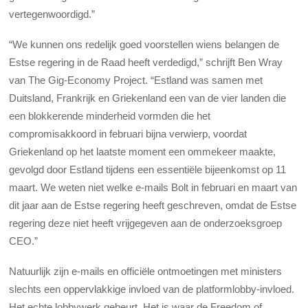
vertegenwoordigd.”
“We kunnen ons redelijk goed voorstellen wiens belangen de
Estse regering in de Raad heeft verdedigd,” schrijft Ben Wray
van The Gig-Economy Project. “Estland was samen met
Duitsland, Frankrijk en Griekenland een van de vier landen die
een blokkerende minderheid vormden die het
compromisakkoord in februari bijna verwierp, voordat
Griekenland op het laatste moment een ommekeer maakte,
gevolgd door Estland tijdens een essentiële bijeenkomst op 11
maart. We weten niet welke e-mails Bolt in februari en maart van
dit jaar aan de Estse regering heeft geschreven, omdat de Estse
regering deze niet heeft vrijgegeven aan de onderzoeksgroep
CEO.”
Natuurlijk zijn e-mails en officiële ontmoetingen met ministers
slechts een oppervlakkige invloed van de platformlobby-invloed.
Het echte lobbywerk gebeurt. Het is waar de Freedom of