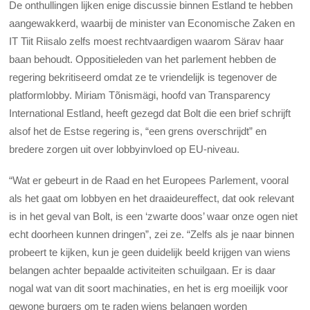
De onthullingen lijken enige discussie binnen Estland te hebben
aangewakkerd, waarbij de minister van Economische Zaken en
IT Tiit Riisalo zelfs moest rechtvaardigen waarom Särav haar
baan behoudt. Oppositieleden van het parlement hebben de
regering bekritiseerd omdat ze te vriendelijk is tegenover de
platformlobby. Miriam Tõnismägi, hoofd van Transparency
International Estland, heeft gezegd dat Bolt die een brief schrijft
alsof het de Estse regering is, “een grens overschrijdt” en
bredere zorgen uit over lobbyinvloed op EU-niveau.
“Wat er gebeurt in de Raad en het Europees Parlement, vooral
als het gaat om lobbyen en het draaideureffect, dat ook relevant
is in het geval van Bolt, is een ‘zwarte doos’ waar onze ogen niet
echt doorheen kunnen dringen”, zei ze. “Zelfs als je naar binnen
probeert te kijken, kun je geen duidelijk beeld krijgen van wiens
belangen achter bepaalde activiteiten schuilgaan. Er is daar
nogal wat van dit soort machinaties, en het is erg moeilijk voor
gewone burgers om te raden wiens belangen worden