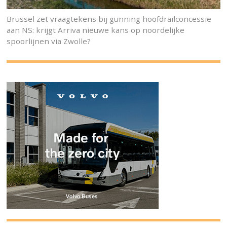
Brussel zet vraagtekens bij gunning hoofdrailconcessie
aan NS: krijgt Arriva nieuwe kans op noordelijke
spoorlijnen via Zwolle?