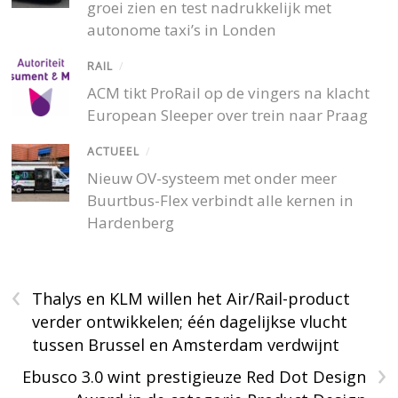
groei zien en test nadrukkelijk met
autonome taxi’s in Londen
RAIL
/
ACM tikt ProRail op de vingers na klacht
European Sleeper over trein naar Praag
ACTUEEL
/
Nieuw OV-systeem met onder meer
Buurtbus-Flex verbindt alle kernen in
Hardenberg
‹
Thalys en KLM willen het Air/Rail-product
verder ontwikkelen; één dagelijkse vlucht
tussen Brussel en Amsterdam verdwijnt
›
Ebusco 3.0 wint prestigieuze Red Dot Design