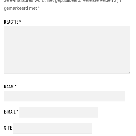
Je e-mailadres wordt niet gepubliceerd.
Vereiste velden zijn
gemarkeerd met
*
REACTIE
*
NAAM
*
E-MAIL
*
SITE