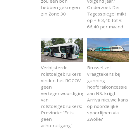
zou een bon
volgend jaar?
hebben gekregen
Onderzoek Der
zin Zone 30
Tagesspiegel mikt
op + € 3,40 tot €
66,40 per maand
Verbijsterde
Brussel zet
rolstoelgebruikers
vraagtekens bij
vinden het ROCOV
gunning
geen
hoofdrailconcessie
vertegenwoordiging
aan NS: krijgt
van
Arriva nieuwe kans
rolstoelgebruikers:
op noordelijke
Provincie: “Er is
spoorlijnen via
geen
Zwolle?
achteruitgang”