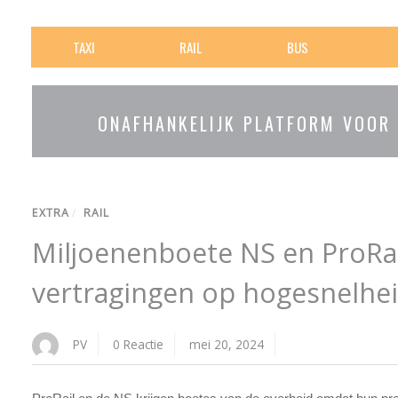
TAXI
RAIL
BUS
ONAFHANKELIJK PLATFORM VOOR
EXTRA
/
RAIL
Miljoenenboete NS en ProRa
vertragingen op hogesnelhei
PV
0 Reactie
mei 20, 2024