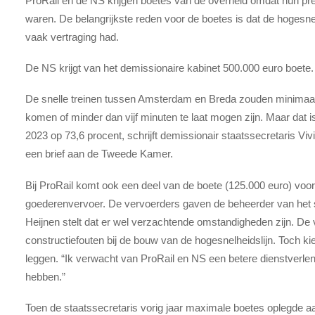
ProRail en de NS krijgen boetes van de overheid omdat hun pre
waren. De belangrijkste reden voor de boetes is dat de hogesn
vaak vertraging had.
De NS krijgt van het demissionaire kabinet 500.000 euro boete.
De snelle treinen tussen Amsterdam en Breda zouden minimaal 
komen of minder dan vijf minuten te laat mogen zijn. Maar dat is 
2023 op 73,6 procent, schrijft demissionair staatssecretaris Viv
een brief aan de Tweede Kamer.
Bij ProRail komt ook een deel van de boete (125.000 euro) voor 
goederenvervoer. De vervoerders gaven de beheerder van het sp
Heijnen stelt dat er wel verzachtende omstandigheden zijn. De
constructiefouten bij de bouw van de hogesnelheidslijn. Toch ki
leggen. “Ik verwacht van ProRail en NS een betere dienstverle
hebben.”
Toen de staatssecretaris vorig jaar maximale boetes oplegde