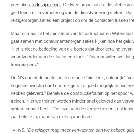
prestaties,
inde zij die niet
. De twee organisaties, die allebei vo
geld toen zelf in verbetering van de dienstverlening steken. D
reizigersorganisaties een project op om de contacten tussen tre
Maar ditmaal int het ministerie van Infrastructuur en Waterstaa
gaat samen met consumentenorganisaties kijken hoe het geld we
“Het is niet de bedoeling van die boetes dat door betaling ervan
woordvoerder van de staatssecretaris. “Daarom willen we dat 
treinreizigers.”
De NS noemt de boetes in een reactie “niet leuk, natuurlijk”.
hogesnelheidslijn hard om reizigers zo goed mogelijk te bedie
hebben geleverd.” Behalve de constructiefouten op het spoor w
treinen. Nieuwe treinen worden minder snel geleverd dan verwa
grotere impact heeft. “De inzet van de nieuwe treinen kent kinde
jaar beter zijn, maar kan niets garanderen.
NS: “De reiziger mag meer verwachten dan we hebben gele