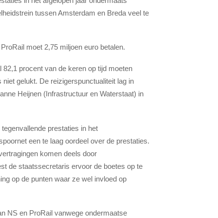
staties in het afgelopen jaar ondermaats
elheidstrein tussen Amsterdam en Breda veel te
 ProRail moet 2,75 miljoen euro betalen.
82,1 procent van de keren op tijd moeten
niet gelukt. De reizigerspunctualiteit lag in
ianne Heijnen (Infrastructuur en Waterstaat) in
tegenvallende prestaties in het
oornet een te laag oordeel over de prestaties.
 vertragingen komen deels door
est de staatssecretaris ervoor de boetes op te
ning op de punten waar ze wel invloed op
 aan NS en ProRail vanwege ondermaatse