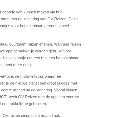
ders gebruik van kunnen maken via hun
ekomst met de lancering van OV Reizen. Deze
kaartjes voor het openbaar vervoer in heel
igitaal, duurzaam reizen effenen. Wanneer reizen
Move app gemakkelijk worden gebruikt voor
 digitaal kaartje om een reis met het openbaar
onnement meer nodig.
oveMove, de mobiliteitspas waarmee
 Hier is de nieuwe dienst een groot succes met
e eerste maand na de lancering. Vooral binnen
en ICT) heeft OV Reizen met de app een enorme
bel en makkelijk te gebruiken.
is OV reizen sinds deze maand ook