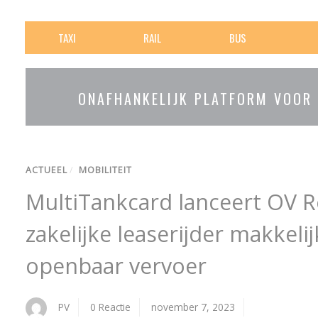
TAXI
RAIL
BUS
ONAFHANKELIJK PLATFORM VOOR
ACTUEEL
/
MOBILITEIT
MultiTankcard lanceert OV R
zakelijke leaserijder makkeli
openbaar vervoer
PV
0 Reactie
november 7, 2023