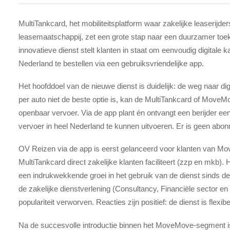
MultiTankcard, het mobiliteitsplatform waar zakelijke leaserij
leasemaatschappij, zet een grote stap naar een duurzamer to
innovatieve dienst stelt klanten in staat om eenvoudig digitale 
Nederland te bestellen via een gebruiksvriendelijke app.
Het hoofddoel van de nieuwe dienst is duidelijk: de weg naar d
per auto niet de beste optie is, kan de MultiTankcard of Move
openbaar vervoer. Via de app plant én ontvangt een berijder een
vervoer in heel Nederland te kunnen uitvoeren. Er is geen ab
OV Reizen via de app is eerst gelanceerd voor klanten van M
MultiTankcard direct zakelijke klanten faciliteert (zzp en mkb).
een indrukwekkende groei in het gebruik van de dienst sinds d
de zakelijke dienstverlening (Consultancy, Financiële sector 
populariteit verworven. Reacties zijn positief: de dienst is flexi
Na de succesvolle introductie binnen het MoveMove-segment 