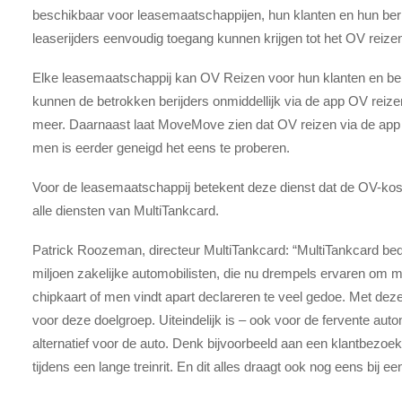
beschikbaar voor leasemaatschappijen, hun klanten en hun berij
leaserijders eenvoudig toegang kunnen krijgen tot het OV reiz
Elke leasemaatschappij kan OV Reizen voor hun klanten en beri
kunnen de betrokken berijders onmiddellijk via de app OV reiz
meer. Daarnaast laat MoveMove zien dat OV reizen via de app 
men is eerder geneigd het eens te proberen.
Voor de leasemaatschappij betekent deze dienst dat de OV-kost
alle diensten van MultiTankcard.
Patrick Roozeman, directeur MultiTankcard: “MultiTankcard be
miljoen zakelijke automobilisten, die nu drempels ervaren om 
chipkaart of men vindt apart declareren te veel gedoe. Met dez
voor deze doelgroep. Uiteindelijk is – ook voor de fervente auto
alternatief voor de auto. Denk bijvoorbeeld aan een klantbezoek 
tijdens een lange treinrit. En dit alles draagt ook nog eens bij