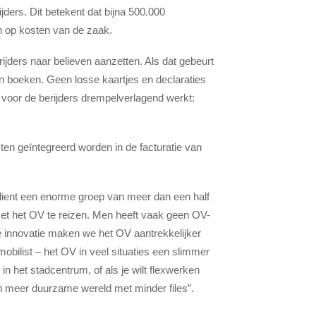
ders. Dit betekent dat bijna 500.000
en op kosten van de zaak.
jders naar believen aanzetten. Als dat gebeurt
en boeken. Geen losse kaartjes en declaraties
voor de berijders drempelverlagend werkt:
en geïntegreerd worden in de facturatie van
dient een enorme groep van meer dan een half
met het OV te reizen. Men heeft vaak geen OV-
e innovatie maken we het OV aantrekkelijker
mobilist – het OV in veel situaties een slimmer
in het stadcentrum, of als je wilt flexwerken
 een meer duurzame wereld met minder files”.