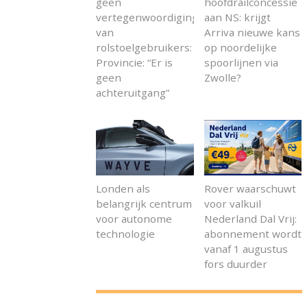
geen
hoofdrailconcessie
vertegenwoordiging
aan NS: krijgt
van
Arriva nieuwe kans
rolstoelgebruikers:
op noordelijke
Provincie: “Er is
spoorlijnen via
geen
Zwolle?
achteruitgang”
Londen als
Rover waarschuwt
belangrijk centrum
voor valkuil
voor autonome
Nederland Dal Vrij:
technologie
abonnement wordt
vanaf 1 augustus
fors duurder