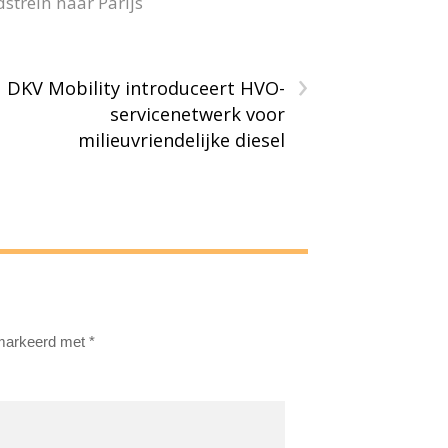
strein naar Parijs
›
DKV Mobility introduceert HVO-
servicenetwerk voor
milieuvriendelijke diesel
emarkeerd met
*